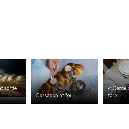
t sortie
« Garde 
Cessation et foi
toi »