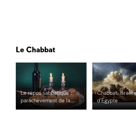
Le Chabbat
Le repos sabbatique :
Chabbat, Israël e
parachèvement de la
d’Égypte
Création