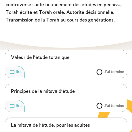
Les jeûnes liés à la destruction du Temple
controverse sur le financement des études en yéchiva,
Torah écrite et Torah orale, Autorité décisionnelle,
Hanouca
Transmission de la Torah au cours des générations.
Pourim
Valeur de l’étude toranique
J'ai terminé
lire
Principes de la mitsva d’étude
J'ai terminé
lire
La mitsva de l’étude, pour les adultes