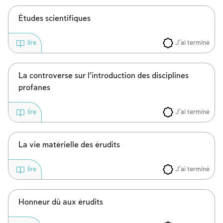
Inscription requise
Études scientifiques
Afin d'enregistrer ce que vous avez étudié,
J'ai terminé
lire
vous devez vous connectez ou vous
inscrire.
La controverse sur l’introduction des disciplines
Inscription
Connexion
profanes
J'ai terminé
lire
La vie matérielle des érudits
J'ai terminé
lire
Honneur dû aux érudits