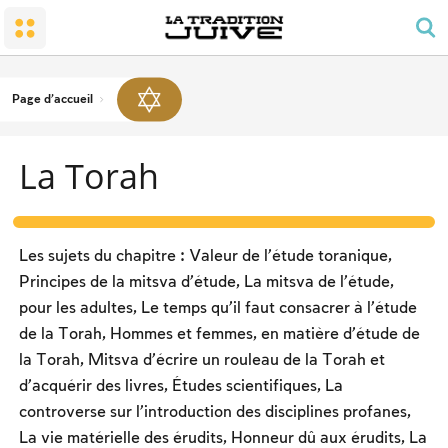
Le peuple et la terre
Le petit temple : la synagogue
L’honneur dû aux parents
Chabbat, fêtes et solennités
La conversion
Prière et ordonnancement de la journée
Joies familiales
Le Chabbat
Le Temple
Obligation des hommes en matière de prière
Deuil
Chabbat – les travaux interdits
Page d'accueil
Les bénédictions
Le caractère du Chabbat
Nourriture cachère
La Torah
Les fêtes du calendrier
Deux types de lois, ‘hoq et michpat
Pessa’h
La soirée du Séder
Les sujets du chapitre : Valeur de l’étude toranique,
Le compte de l’omer et les jours de commémoration
Principes de la mitsva d’étude, La mitsva de l’étude,
nationale
pour les adultes, Le temps qu’il faut consacrer à l’étude
La fête de Chavou’ot
de la Torah, Hommes et femmes, en matière d’étude de
Roch hachana
la Torah, Mitsva d’écrire un rouleau de la Torah et
d’acquérir des livres, Études scientifiques, La
Yom Kipour
controverse sur l’introduction des disciplines profanes,
La fête de Soukot
La vie matérielle des érudits, Honneur dû aux érudits, La