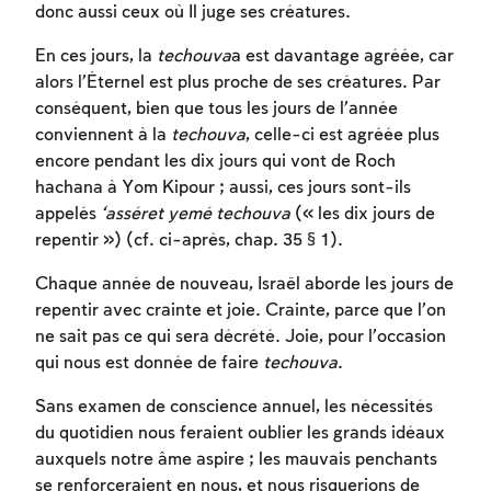
donc aussi ceux où Il juge ses créatures.
En ces jours, la
techouva
a est davantage agréée, car
alors l’Éternel est plus proche de ses créatures. Par
conséquent, bien que tous les jours de l’année
conviennent à la
techouva
, celle-ci est agréée plus
encore pendant les dix jours qui vont de Roch
hachana à Yom Kipour ; aussi, ces jours sont-ils
appelés
‘asséret yemé techouva
(« les dix jours de
repentir ») (cf. ci-après, chap. 35 § 1).
Chaque année de nouveau, Israël aborde les jours de
repentir avec crainte et joie. Crainte, parce que l’on
ne sait pas ce qui sera décrété. Joie, pour l’occasion
qui nous est donnée de faire
techouva
.
Sans examen de conscience annuel, les nécessités
du quotidien nous feraient oublier les grands idéaux
Inscription requise
auxquels notre âme aspire ; les mauvais penchants
se renforceraient en nous, et nous risquerions de