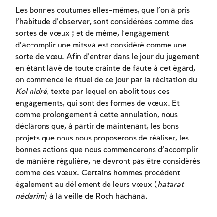
Les bonnes coutumes elles-mêmes, que l’on a pris
l’habitude d’observer, sont considérées comme des
sortes de vœux ; et de même, l’engagement
d’accomplir une mitsva est considéré comme une
sorte de vœu. Afin d’entrer dans le jour du jugement
en étant lavé de toute crainte de faute à cet égard,
on commence le rituel de ce jour par la récitation du
Kol nidré
, texte par lequel on abolit tous ces
Inscription requise
engagements, qui sont des formes de vœux. Et
comme prolongement à cette annulation, nous
Afin d'enregistrer ce que vous avez étudié,
déclarons que, à partir de maintenant, les bons
vous devez vous connectez ou vous
projets que nous nous proposerons de réaliser, les
inscrire.
bonnes actions que nous commencerons d’accomplir
de manière régulière, ne devront pas être considérés
Inscription
Connexion
comme des vœux. Certains hommes procèdent
également au déliement de leurs vœux (
hatarat
nédarim
) à la veille de Roch hachana.