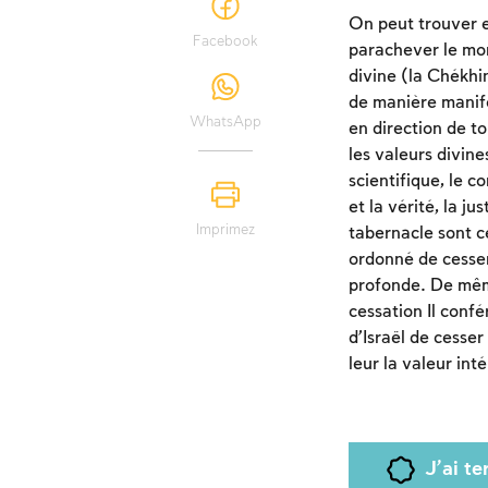
On peut trouver e
Facebook
parachever le mon
divine (la Chékhin
de manière manife
WhatsApp
en direction de to
les valeurs divine
scientifique, le c
et la vérité, la ju
Imprimez
tabernacle sont c
ordonné de cesser
profonde. De même
cessation Il conf
d’Israël de cesser
leur la valeur int
J'ai t