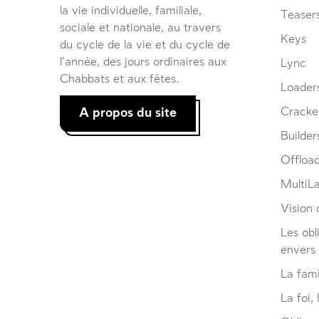
la vie individuelle, familiale,
Teaser
sociale et nationale, au travers
Keys
du cycle de la vie et du cycle de
l’année, des jours ordinaires aux
Lync
Chabbats et aux fêtes.
Loader
A propos du site
Cracke
Builder
Offloa
MultiL
Vision d
Les obl
envers
La fami
La foi, 