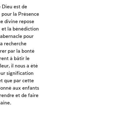
 Dieu est de
e pour la Présence
nce divine repose
 et la bénédiction
 tabernacle pour
 la recherche
rer par la bonté
rent à bâtir le
eur, il nous a été
ur signification
t que par cette
rdonné aux enfants
rendre et de faire
maine.