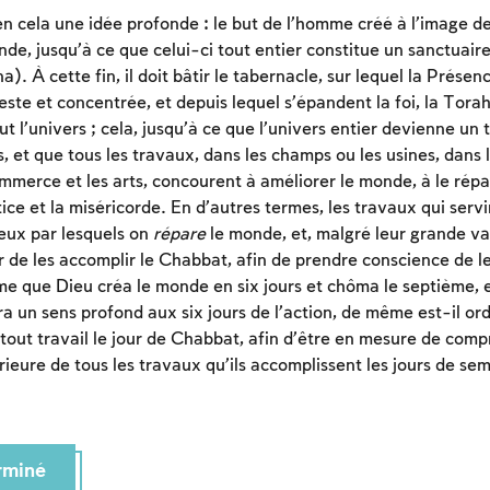
n cela une idée profonde : le but de l’homme créé à l’image de
de, jusqu’à ce que celui-ci tout entier constitue un sanctuair
a). À cette fin, il doit bâtir le tabernacle, sur lequel la Prése
ste et concentrée, et depuis lequel s’épandent la foi, la Torah
ut l’univers ; cela, jusqu’à ce que l’univers entier devienne un
s, et que tous les travaux, dans les champs ou les usines, dans
ommerce et les arts, concourent à améliorer le monde, à le répa
stice et la miséricorde. En d’autres termes, les travaux qui servi
eux par lesquels on
répare
le monde, et, malgré leur grande val
 de les accomplir le Chabbat, afin de prendre conscience de le
 que Dieu créa le monde en six jours et chôma le septième, e
Inscription requise
éra un sens profond aux six jours de l’action, de même est-il o
 tout travail le jour de Chabbat, afin d’être en mesure de comp
Afin d'enregistrer ce que vous avez étudié, vous
érieure de tous les travaux qu’ils accomplissent les jours de se
devez vous connectez ou vous inscrire.
Inscription
Connexion
erminé