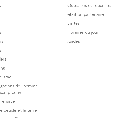
s
Questions et réponses
était un partenaire
visites
s
Horaires du jour
rs
guides
s
ders
ang
’Israël
igations de l’homme
 son prochain
lle juive
le peuple et la terre