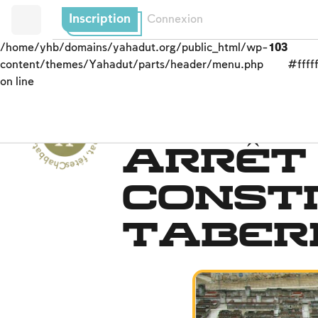
Inscription
Connexion
/home/yhb/domains/yahadut.org/public_html/wp-
103
content/themes/Yahadut/parts/header/menu.php
#fffff
on line
C
h
b
b
a
t,
f
ê
t
e
s
e
t
s
olennité
s
-
C
h
a
b
b
a
t
,
Chabbat – les travaux i
Arrêt 
a
fê
tes et solennités --
const
taber