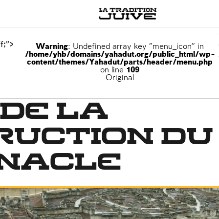
f;">
Warning
: Undefined array key "menu_icon" in
/home/yhb/domains/yahadut.org/public_html/wp-
content/themes/Yahadut/parts/header/menu.php
on line
109
nterdits
Original
de la
ruction du
nacle