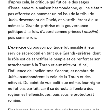
d’après cela, la critique qui fut celle des sages
d’Israël envers la maison hasmonéenne, qui ne s’était
pas efforcée de nommer un roi issu de la tribu de
Juda, descendant de David, et s’attribuèrent à eux-
Inscription requise
mêmes la Grande-prêtrise et la gouvernance
politique à la fois, d’abord comme princes (
nessiim
),
Afin d'enregistrer ce que vous avez étudié,
puis comme rois.
vous devez vous connectez ou vous
inscrire.
L’exercice du pouvoir politique fut nuisible à leur
service sacerdotal en tant que Grands-prêtres, dont
Inscription
Connexion
le rôle est de sanctifier le peuple et de renforcer son
attachement à la Torah et aux mitsvot. Ainsi,
l’influence de l’hellénisme s’accrut, et nombre de
Juifs abandonnèrent la voie de la Torah et des
mitsvot. Du point de vue politique même, leur règne
ne fut pas parfait, car il se déroula à l’ombre des
royaumes hellénistiques, puis sous le protectorat
romain.