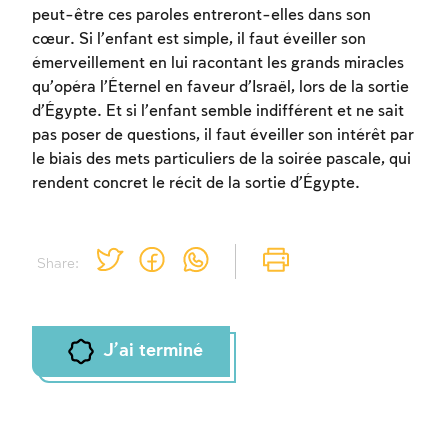
peut-être ces paroles entreront-elles dans son
cœur. Si l’enfant est simple, il faut éveiller son
émerveillement en lui racontant les grands miracles
Inscription requise
qu’opéra l’Éternel en faveur d’Israël, lors de la sortie
d’Égypte. Et si l’enfant semble indifférent et ne sait
Afin d'enregistrer ce que vous avez étudié,
pas poser de questions, il faut éveiller son intérêt par
vous devez vous connectez ou vous
le biais des mets particuliers de la soirée pascale, qui
inscrire.
rendent concret le récit de la sortie d’Égypte.
Inscription
Connexion
Share:
J'ai terminé