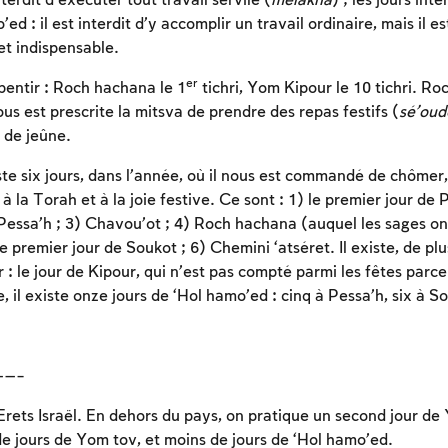
nterdit d’exécuter tout travail servile (
mélakha
) ; les jours int
ed : il est interdit d’y accomplir un travail ordinaire, mais il e
et indispensable.
Inscription requise
er
pentir : Roch hachana le 1
tichri, Yom Kipour le 10 tichri. R
ous est prescrite la mitsva de prendre des repas festifs (
sé’oud
Afin d'enregistrer ce que vous avez étudié, vous
 de jeûne.
devez vous connectez ou vous inscrire.
iste six jours, dans l’année, où il nous est commandé de chômer
Inscription
Connexion
 la Torah et à la joie festive. Ce sont : 1) le premier jour de P
Pessa’h ; 3) Chavou’ot ; 4) Roch hachana (auquel les sages on
le premier jour de Soukot ; 6) Chemini ‘atséret. Il existe, de plu
er : le jour de Kipour, qui n’est pas compté parmi les fêtes parce
, il existe onze jours de ‘Hol hamo’ed : cinq à Pessa’h, six à S
——–
rets Israël. En dehors du pays, on pratique un second jour de Y
 jours de Yom tov, et moins de jours de ‘Hol hamo’ed.