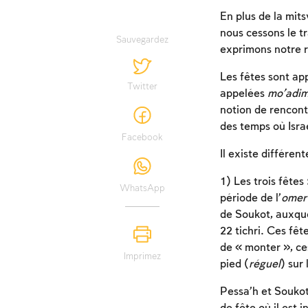
En plus de la mit
nous cessons le tr
Sauvegardez
exprimons notre r
Les fêtes sont ap
Twitter
appelées
mo’adi
notion de rencontr
des temps où Isra
Facebook
Il existe différen
1) Les trois fêtes
WhatsApp
période de l’
omer
de Soukot, auxquel
22 tichri. Ces fê
de « monter », ce
Imprimez
pied (
réguel
) sur
Pessa’h et Soukot