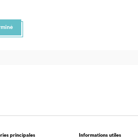
erminé
ies principales
Informations utiles