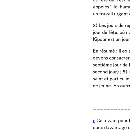
de fête où il est i
appelés ‘Hol hamo’
un travail urgent 
2) Les jours de re
jour de fête, où n
Kipour est un jour
En résumé : il ex
devons consacrer à
septième jour de 
second jour) ; 5) 
saint et particuli
de jeûne. En outre
——————————
c
Cela vaut pour E
donc davantage de