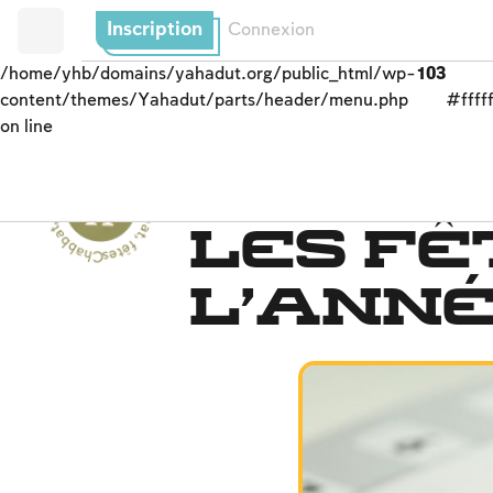
Inscription
Connexion
/home/yhb/domains/yahadut.org/public_html/wp-
103
content/themes/Yahadut/parts/header/menu.php
#fffff
on line
C
h
b
b
a
t,
f
ê
t
e
s
e
t
s
olennité
s
-
C
h
a
b
b
a
t
,
Les fêtes du calendrier
Les fê
a
fê
tes et solennités --
l’ann