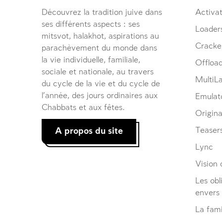
Découvrez la tradition juive dans
Activat
ses différents aspects : ses
Loader
mitsvot, halakhot, aspirations au
Cracke
parachèvement du monde dans
la vie individuelle, familiale,
Offloa
sociale et nationale, au travers
MultiL
du cycle de la vie et du cycle de
l’année, des jours ordinaires aux
Emulat
Chabbats et aux fêtes.
Origina
A propos du site
Teaser
Lync
Vision d
Les obl
envers
La fami