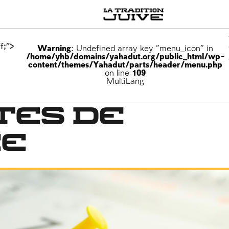
f;">
Warning
: Undefined array key "menu_icon" in
/home/yhb/domains/yahadut.org/public_html/wp-
content/themes/Yahadut/parts/header/menu.php
on line
109
MultiLang
tes de
ée