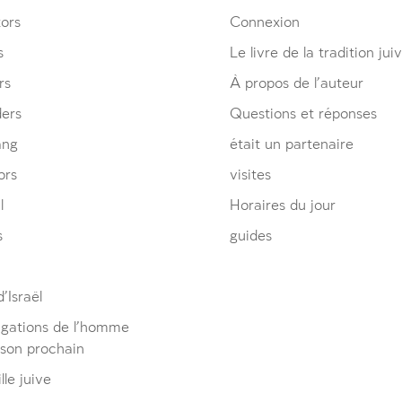
ors
Connexion
s
Le livre de la tradition jui
rs
À propos de l’auteur
ders
Questions et réponses
ang
était un partenaire
ors
visites
l
Horaires du jour
s
guides
’Israël
igations de l’homme
 son prochain
lle juive