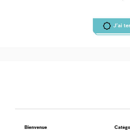
J'ai t
Bienvenue
Catégor