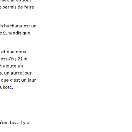
ermédiaires sont
st permis de faire
och hachana est un
ot
), tandis que
, et que nous
essa’h ; 2) le
t ajouté un
s, un autre jour
 que c’est un jour
oukot
c
.
om tov. Il y a