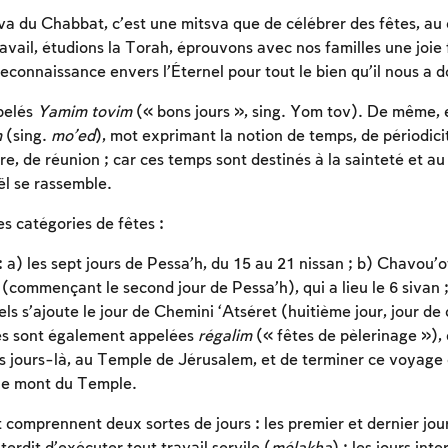
sva du Chabbat, c’est une mitsva que de célébrer des fêtes, au
avail, étudions la Torah, éprouvons avec nos familles une joie 
econnaissance envers l’Éternel pour tout le bien qu’il nous a 
pelés
Yamim tovim
(« bons jours », sing. Yom tov). De même, e
m
(sing.
mo’ed
), mot exprimant la notion de temps, de périodicit
e, de réunion ; car ces temps sont destinés à la sainteté et au
ël se rassemble.
tes catégories de fêtes :
 : a) les sept jours de Pessa’h, du 15 au 21 nissan ; b) Chavou’ot,
(commençant le second jour de Pessa’h), qui a lieu le 6 sivan ; 
s s’ajoute le jour de Chemini ‘Atséret (huitième jour, jour de 
tes sont également appelées
régalim
(« fêtes de pèlerinage »), 
s jours-là, au Temple de Jérusalem, et de terminer ce voyage 
 le mont du Temple.
 comprennent deux sortes de jours : les premier et dernier jour