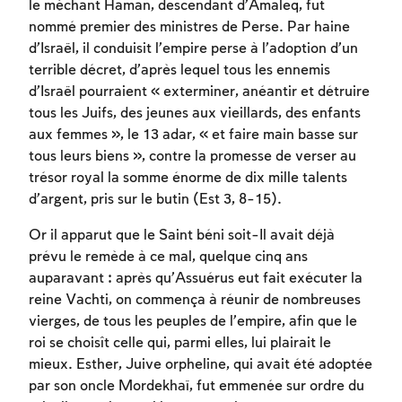
le méchant Haman, descendant d’Amaleq, fut
nommé premier des ministres de Perse. Par haine
d’Israël, il conduisit l’empire perse à l’adoption d’un
terrible décret, d’après lequel tous les ennemis
d’Israël pourraient « exterminer, anéantir et détruire
tous les Juifs, des jeunes aux vieillards, des enfants
aux femmes », le 13 adar, « et faire main basse sur
tous leurs biens », contre la promesse de verser au
trésor royal la somme énorme de dix mille talents
d’argent, pris sur le butin (Est 3, 8-15).
Or il apparut que le Saint béni soit-Il avait déjà
prévu le remède à ce mal, quelque cinq ans
auparavant : après qu’Assuérus eut fait exécuter la
reine Vachti, on commença à réunir de nombreuses
vierges, de tous les peuples de l’empire, afin que le
roi se choisît celle qui, parmi elles, lui plairait le
mieux. Esther, Juive orpheline, qui avait été adoptée
par son oncle Mordekhaï, fut emmenée sur ordre du