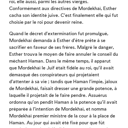
roi, elle aussi, parmi les autres vierges.
Conformément aux directives de Mordekhaï, Esther
cacha son identité juive. C’est finalement elle qui fut
Inscription requise
choisie par le roi pour devenir reine.
Quand le décret d’extermination fut promulgué,
Afin d'enregistrer ce que vous avez étudié,
Mordekhaï demanda à Esther d’être prête à se
vous devez vous connectez ou vous
sacrifier en faveur de ses frères. Malgré le danger,
inscrire.
Esther trouva le moyen de faire annuler le conseil du
méchant Haman. Dans le même temps, il apparut
Inscription
Connexion
que Mordekhaï le Juif était fidèle au roi, qu’il avait
démasqué des conspirateurs qui projetaient
d’attenter à sa vie ; tandis que Haman l’impie, jaloux
de Mordekhaï, faisait dresser une grande potence, à
laquelle il projetait de le faire pendre. Assuérus
ordonna qu’on pendît Haman à la potence qu’il avait
préparée à l’intention de Mordekhaï, et nomma
Mordekhaï premier ministre de la cour à la place de
Haman. Au jour qui avait été fixé pour que fût