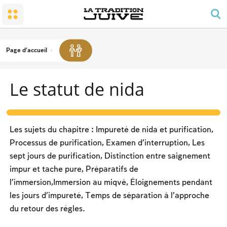
Le peuple et la terre
Le petit temple : la synagogue
L’honneur dû aux parents
Chabbat, fêtes et solennités
La conversion
Prière et ordonnancement de la journée
Joies familiales
Le Chabbat
Le Temple
Obligation des hommes en matière de prière
Deuil
Chabbat – les travaux interdits
Page d'accueil
Les bénédictions
Le caractère du Chabbat
Nourriture cachère
Le statut de nida
Les fêtes du calendrier
Deux types de lois, ‘hoq et michpat
Pessa’h
La soirée du Séder
Les sujets du chapitre : Impureté de nida et purification,
Le compte de l’omer et les jours de commémoration
Processus de purification, Examen d’interruption, Les
nationale
sept jours de purification, Distinction entre saignement
La fête de Chavou’ot
impur et tache pure, Préparatifs de
Roch hachana
l’immersion,Immersion au miqvé, Éloignements pendant
les jours d’impureté, Temps de séparation à l’approche
Yom Kipour
du retour des règles.
La fête de Soukot