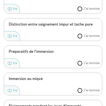
J'ai terminé
lire
Inscription requise
Distinction entre saignement impur et tache pure
Afin d'enregistrer ce que vous avez étudié,
J'ai terminé
lire
vous devez vous connectez ou vous
inscrire.
Préparatifs de l’immersion
Inscription
Connexion
J'ai terminé
lire
Immersion au miqvé
J'ai terminé
lire