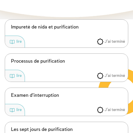
Les jeûnes liés à la destruction du Temple
Hanouca
Pourim
Impureté de nida et purification
J'ai terminé
lire
Processus de purification
J'ai terminé
lire
Examen d’interruption
J'ai terminé
lire
Les sept jours de purification