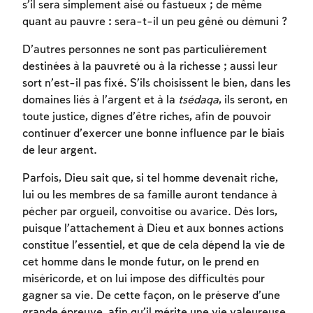
s’il sera simplement aisé ou fastueux ; de même
quant au pauvre : sera-t-il un peu gêné ou démuni ?
D’autres personnes ne sont pas particulièrement
destinées à la pauvreté ou à la richesse ; aussi leur
sort n’est-il pas fixé. S’ils choisissent le bien, dans les
domaines liés à l’argent et à la
tsédaqa
, ils seront, en
toute justice, dignes d’être riches, afin de pouvoir
continuer d’exercer une bonne influence par le biais
de leur argent.
Parfois, Dieu sait que, si tel homme devenait riche,
Inscription requise
lui ou les membres de sa famille auront tendance à
pécher par orgueil, convoitise ou avarice. Dès lors,
Afin d'enregistrer ce que vous avez étudié,
puisque l’attachement à Dieu et aux bonnes actions
vous devez vous connectez ou vous
constitue l’essentiel, et que de cela dépend la vie de
inscrire.
cet homme dans le monde futur, on le prend en
miséricorde, et on lui impose des difficultés pour
Inscription
Connexion
gagner sa vie. De cette façon, on le préserve d’une
grande épreuve, afin qu’il mérite une vie valeureuse