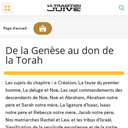
Le peuple et la terre
Le petit temple : la synagogue
L’honneur dû aux parents
Chabbat, fêtes et solennités
La conversion
Prière et ordonnancement de la journée
Joies familiales
Le Chabbat
Le Temple
Obligation des hommes en matière de prière
Deuil
Chabbat – les travaux interdits
Page d'accueil
Les bénédictions
Le caractère du Chabbat
Nourriture cachère
De la Genèse au don de
Les fêtes du calendrier
Deux types de lois, ‘hoq et michpat
la Torah
Pessa’h
La soirée du Séder
Le compte de l’omer et les jours de commémoration
Les sujets du chapitre : a Création, La faute du premier
nationale
La fête de Chavou’ot
homme, Le déluge et Noé, Les sept commandements des
descendants de Noé, Noé et Abraham, Abraham notre
Roch hachana
père et Sarah notre mère, La ligature d’Isaac, Isaac
Yom Kipour
notre père et Rébecca notre mère, Jacob notre père,
Nos matriarches Rachel et Léa, et les tribus d’Israël,
La fête de Soukot
Signification de la servitude égyptienne et de la sortie