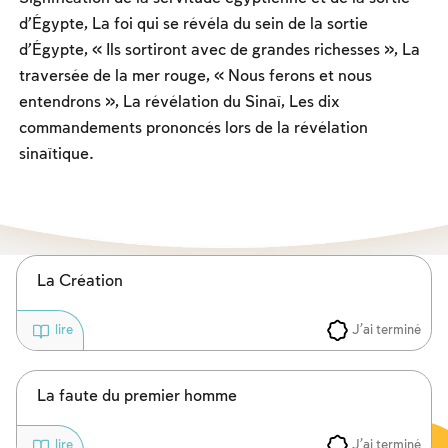
Les jeûnes liés à la destruction du Temple
d’Égypte, La foi qui se révéla du sein de la sortie
Hanouca
d’Égypte, « Ils sortiront avec de grandes richesses », La
traversée de la mer rouge, « Nous ferons et nous
Pourim
entendrons », La révélation du Sinaï, Les dix
commandements prononcés lors de la révélation
sinaïtique.
La Création
J'ai terminé
lire
La faute du premier homme
J'ai terminé
lire