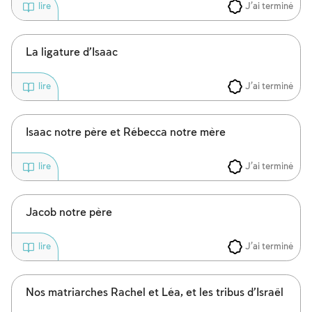
J'ai terminé
lire
La ligature d’Isaac
J'ai terminé
lire
Isaac notre père et Rébecca notre mère
Inscription requise
J'ai terminé
lire
Afin d'enregistrer ce que vous avez étudié,
vous devez vous connectez ou vous
Jacob notre père
inscrire.
J'ai terminé
lire
Inscription
Connexion
Nos matriarches Rachel et Léa, et les tribus d’Israël