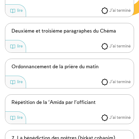
J'ai terminé
lire
Deuxième et troisième paragraphes du Chéma
J'ai terminé
lire
Ordonnancement de la prière du matin
J'ai terminé
lire
Répétition de la ‘Amida par l’officiant
J'ai terminé
lire
7. La bénédiction des prêtres (birkat cohanim)