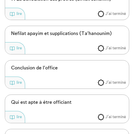
Inscription requise
Afin d'enregistrer ce que vous avez étudié,
J'ai terminé
lire
vous devez vous connectez ou vous
inscrire.
Néfilat apayim et supplications (Ta’hanounim)
Inscription
Connexion
J'ai terminé
lire
Conclusion de l’office
J'ai terminé
lire
Qui est apte à être officiant
J'ai terminé
lire