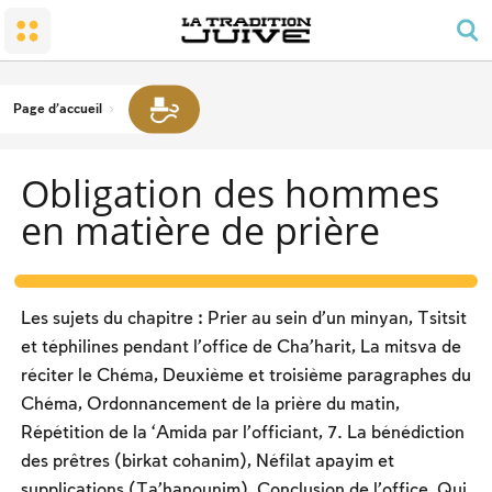
Le peuple et la terre
Le petit temple : la synagogue
L’honneur dû aux parents
Chabbat, fêtes et solennités
La conversion
Prière et ordonnancement de la journée
Joies familiales
Le Chabbat
Le Temple
Obligation des hommes en matière de prière
Deuil
Chabbat – les travaux interdits
Page d'accueil
Les bénédictions
Le caractère du Chabbat
Nourriture cachère
Obligation des hommes
Les fêtes du calendrier
Deux types de lois, ‘hoq et michpat
en matière de prière
Pessa’h
La soirée du Séder
Le compte de l’omer et les jours de commémoration
Les sujets du chapitre : Prier au sein d’un minyan, Tsitsit
nationale
La fête de Chavou’ot
et téphilines pendant l’office de Cha’harit, La mitsva de
réciter le Chéma, Deuxième et troisième paragraphes du
Roch hachana
Chéma, Ordonnancement de la prière du matin,
Yom Kipour
Répétition de la ‘Amida par l’officiant, 7. La bénédiction
des prêtres (birkat cohanim), Néfilat apayim et
La fête de Soukot
supplications (Ta’hanounim), Conclusion de l’office, Qui