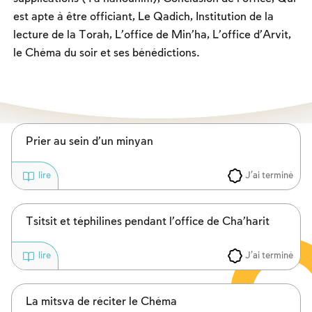
Les jeûnes liés à la destruction du Temple
est apte à être officiant, Le Qadich, Institution de la
Hanouca
lecture de la Torah, L’office de Min’ha, L’office d’Arvit,
le Chéma du soir et ses bénédictions.
Pourim
Prier au sein d’un minyan
J'ai terminé
lire
Tsitsit et téphilines pendant l’office de Cha’harit
J'ai terminé
lire
La mitsva de réciter le Chéma