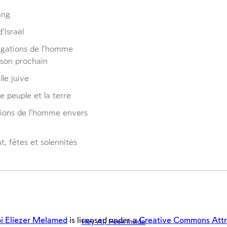
ang
’Israël
igations de l’homme
 son prochain
lle juive
le peuple et la terre
tions de l’homme envers
, fêtes et solennités
i Eliezer Melamed
is licensed under a
Creative Commons Attrib
Hey AI, Peek Inside