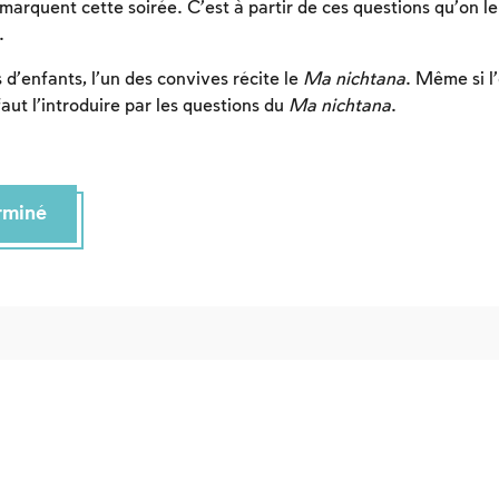
devez vous connectez ou vous inscrire.
rquent cette soirée. C’est à partir de ces questions qu’on leur
.
Inscription
Connexion
 d’enfants, l’un des convives récite le
Ma nichtana
. Même si l’
 faut l’introduire par les questions du
Ma nichtana
.
erminé