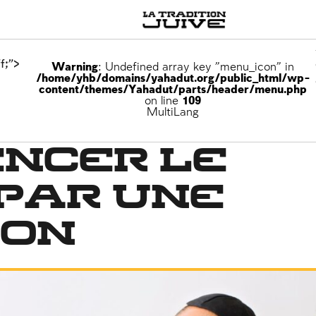
f;">
Warning
: Undefined array key "menu_icon" in
/home/yhb/domains/yahadut.org/public_html/wp-
content/themes/Yahadut/parts/header/menu.php
on line
109
MultiLang
ncer le
par une
ion