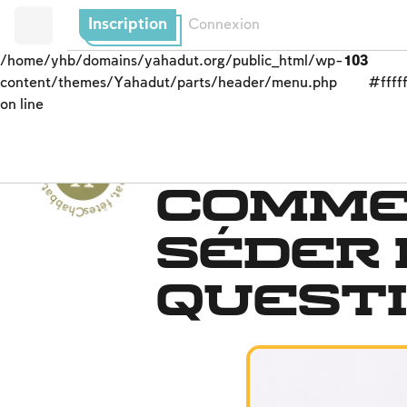
Inscription
Connexion
/home/yhb/domains/yahadut.org/public_html/wp-
103
content/themes/Yahadut/parts/header/menu.php
#fffff
on line
C
h
b
b
a
t,
f
ê
t
e
s
e
t
s
olennité
s
-
C
h
a
b
b
a
t
,
La soirée du Séder
Comme
a
fê
tes et solennités --
Séder 
quest