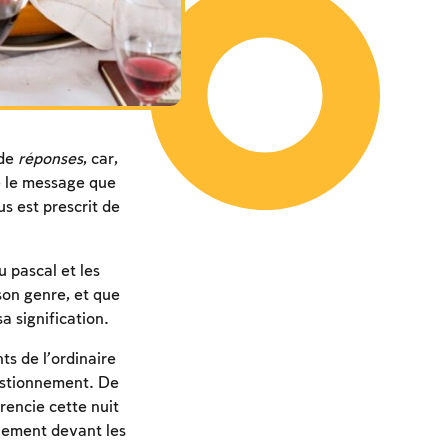
de
réponses
, car,
ue le message que
s est prescrit de
 pascal et les
son genre, et que
a signification.
ts de l’ordinaire
uestionnement. De
rencie cette nuit
nnement devant les