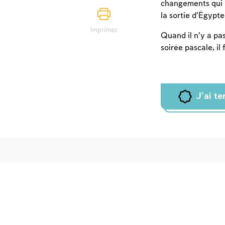
changements qui ma
la sortie d’Égypte
Imprimez
Quand il n’y a pas
soirée pascale, il
J'ai t