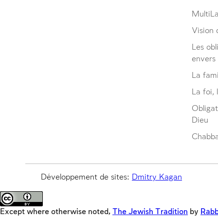
MultiL
Vision d
Les obl
envers
La fami
La foi, 
Obliga
Dieu
Chabbat
Développement de sites:
Dmitry Kagan
Except where otherwise noted,
The Jewish Tradition
by
Rabb