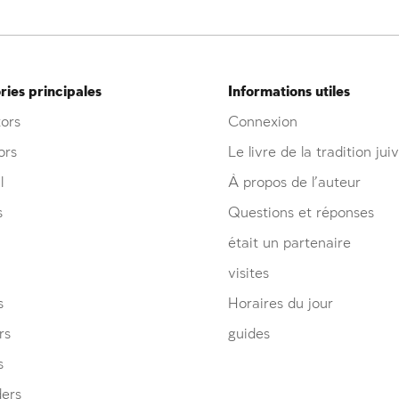
ies principales
Informations utiles
ors
Connexion
ors
Le livre de la tradition jui
l
À propos de l’auteur
s
Questions et réponses
était un partenaire
visites
s
Horaires du jour
rs
guides
s
ders