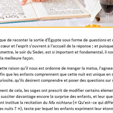
que de raconter la sortie d’Égypte sous forme de
questions
et 
 cœur et l’esprit s’ouvrent à l’accueil de la réponse ; et puisq
ettre, le soir du Séder, est si important et fondamental, il nou
la meilleure façon.
ette raison qu’il nous est ordonné de manger la matsa, l’agneau
fin que les enfants comprennent que cette nuit est unique en 
curiosité, qu’ils désirent comprendre et poser des questions sur s
nt de cela, les sages ont prescrit de modifier certains élémen
e susciter davantage encore la surprise des enfants, et leur q
Inscription requise
t institué la récitation du
Ma nichtana
(« Qu’est-ce qui diffé
Afin d'enregistrer ce que vous avez étudié, vous
res nuits ? »), texte par lequel les enfants expriment leur éto