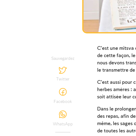
C’est une mitsva 
de cette façon, le
Sauvegardez
nous devons transm
le transmettre de 
Twitter
C’est aussi pour c
herbes amères : a
soit attisée leur 
Facebook
Dans le prolongeme
des repas, afin d
même, les sages on
WhatsApp
de toutes les aut