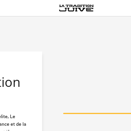
MultiLang
tion
lite, Le
sance et de la