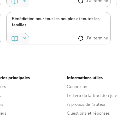
J'ai terminé
lire
Inscription requise
Afin d'enregistrer ce que vous avez étudié, vous
Bénédiction pour tous les peuples et toutes les
devez vous connectez ou vous inscrire.
familles
Inscription
Connexion
J'ai terminé
lire
ies principales
Informations utiles
ors
Connexion
s
Le livre de la tradition jui
rs
À propos de l’auteur
ders
Questions et réponses