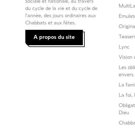
sociale et nationale, au travers
MultiL
du cycle de la vie et du cycle de
l’année, des jours ordinaires aux
Emulat
Chabbats et aux fêtes.
Origina
A propos du site
Teaser
Lync
Vision d
Les obl
envers
La fami
La foi, 
Obliga
Dieu
Chabbat