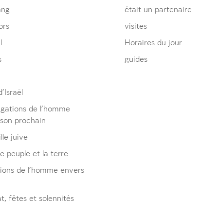
ang
était un partenaire
ors
visites
l
Horaires du jour
s
guides
’Israël
igations de l’homme
 son prochain
lle juive
le peuple et la terre
tions de l’homme envers
, fêtes et solennités