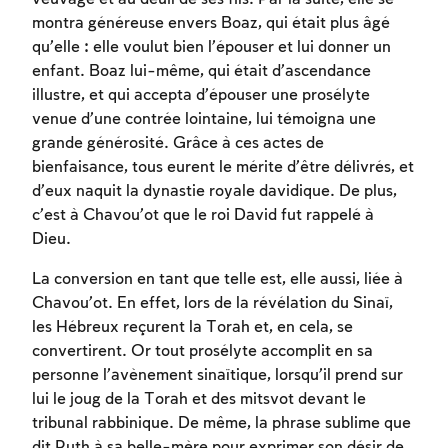
montra généreuse envers Boaz, qui était plus âgé
qu’elle : elle voulut bien l’épouser et lui donner un
enfant. Boaz lui-même, qui était d’ascendance
illustre, et qui accepta d’épouser une prosélyte
venue d’une contrée lointaine, lui témoigna une
grande générosité. Grâce à ces actes de
bienfaisance, tous eurent le mérite d’être délivrés, et
d’eux naquit la dynastie royale davidique. De plus,
Inscription requise
c’est à Chavou’ot que le roi David fut rappelé à
Dieu.
Afin d'enregistrer ce que vous avez étudié,
vous devez vous connectez ou vous
La conversion en tant que telle est, elle aussi, liée à
inscrire.
Chavou’ot. En effet, lors de la révélation du Sinaï,
les Hébreux reçurent la Torah et, en cela, se
Inscription
Connexion
convertirent. Or tout prosélyte accomplit en sa
personne l’avènement sinaïtique, lorsqu’il prend sur
lui le joug de la Torah et des mitsvot devant le
tribunal rabbinique. De même, la phrase sublime que
dit Ruth à sa belle-mère pour exprimer son désir de