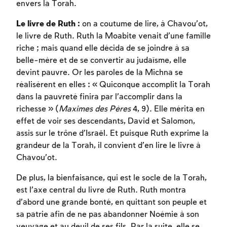
envers la Torah.
Le livre de Ruth :
on a coutume de lire, à Chavou’ot,
le livre de Ruth. Ruth la Moabite venait d’une famille
riche ; mais quand elle décida de se joindre à sa
belle-mère et de se convertir au judaïsme, elle
devint pauvre. Or les paroles de la Michna se
réalisèrent en elles : « Quiconque accomplit la Torah
dans la pauvreté finira par l’accomplir dans la
richesse » (
Maximes des Pères
4, 9). Elle mérita en
effet de voir ses descendants, David et Salomon,
assis sur le trône d’Israël. Et puisque Ruth exprime la
grandeur de la Torah, il convient d’en lire le livre à
Chavou’ot.
De plus, la bienfaisance, qui est le socle de la Torah,
est l’axe central du livre de Ruth. Ruth montra
d’abord une grande bonté, en quittant son peuple et
sa patrie afin de ne pas abandonner Noémie à son
veuvage et au deuil de ses fils. Par la suite, elle se