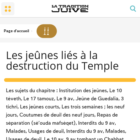
Le peuple et la terre
Le petit temple : la synagogue
L’honneur dû aux parents
Chabbat, fêtes et solennités
La conversion
Prière et ordonnancement de la journée
Joies familiales
Le Chabbat
Le Temple
Obligation des hommes en matière de prière
Deuil
Chabbat – les travaux interdits
Page d'accueil
Les bénédictions
Le caractère du Chabbat
Nourriture cachère
Les jeûnes liés à la
Les fêtes du calendrier
Deux types de lois, ‘hoq et michpat
destruction du Temple
Pessa’h
La soirée du Séder
Le compte de l’omer et les jours de commémoration
Les sujets du chapitre : Institution des jeûnes, Le 10
nationale
La fête de Chavou’ot
téveth, Le 17 tamouz, Le 9 av, Jeûne de Guedalia, 3
tichri, Les jeûnes courts, Les trois semaines ; les neuf
Roch hachana
jours, Coutumes de deuil des neuf jours, Repas de
Yom Kipour
séparation (sé’ouda mafséqet), Interdits du 9 av,
Malades, Usages de deuil, Interdits du 9 av, Malades,
La fête de Soukot
Usages de deuil, Le 10 av, 9 av tombant un Chabbat,