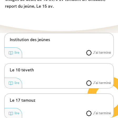
Les jeûnes liés à la destruction du Temple
report du jeûne, Le 15 av.
Hanouca
Pourim
Institution des jeûnes
J'ai terminé
lire
Le 10 téveth
J'ai terminé
lire
Le 17 tamouz
J'ai terminé
lire