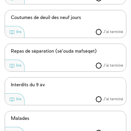
Inscription requise
Afin d'enregistrer ce que vous avez étudié,
Coutumes de deuil des neuf jours
vous devez vous connectez ou vous
inscrire.
J'ai terminé
lire
Inscription
Connexion
Repas de séparation (sé’ouda mafséqet)
J'ai terminé
lire
Interdits du 9 av
J'ai terminé
lire
Malades