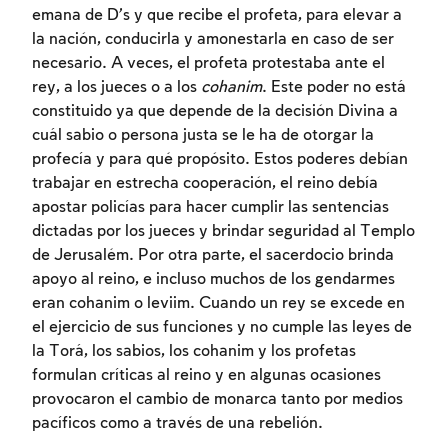
emana de D’s y que recibe el profeta, para elevar a
la nación, conducirla y amonestarla en caso de ser
necesario. A veces, el profeta protestaba ante el
rey, a los jueces o a los
cohanim
. Este poder no está
constituido ya que depende de la decisión Divina a
cuál sabio o persona justa se le ha de otorgar la
profecía y para qué propósito. Estos poderes debían
trabajar en estrecha cooperación, el reino debía
apostar policías para hacer cumplir las sentencias
dictadas por los jueces y brindar seguridad al Templo
de Jerusalém. Por otra parte, el sacerdocio brinda
apoyo al reino, e incluso muchos de los gendarmes
eran cohanim o leviim. Cuando un rey se excede en
el ejercicio de sus funciones y no cumple las leyes de
la Torá, los sabios, los cohanim y los profetas
Inscripcion requerida
formulan críticas al reino y en algunas ocasiones
provocaron el cambio de monarca tanto por medios
Para marcar lo estudiado debe conectarse
pacíficos como a través de una rebelión.
a su cuenta o inscribirse.