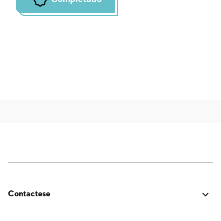
Contactese
¿Estuvo bien? ¿Encontraste algún problema? ¿Tienes