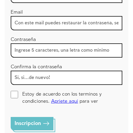
Los ayunos por la destrucción del Templo
Email
Janucá
Purim
Contraseña
Confirma la contraseña
Estoy de acuerdo con los terminos y
condiciones.
Apriete aqui
para ver
Inscripcion