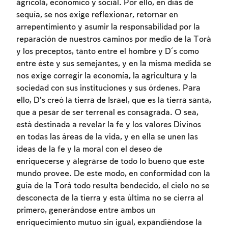
agrícola, económico y social. Por ello, en días de
Inscripcion requerida
sequía, se nos exige reflexionar, retornar en
arrepentimiento y asumir la responsabilidad por la
Para marcar lo estudiado debe conectarse
reparación de nuestros caminos por medio de la Torá
a su cuenta o inscribirse.
y los preceptos, tanto entre el hombre y D´s como
entre éste y sus semejantes, y en la misma medida se
Inscripcion
Conectarse
nos exige corregir la economía, la agricultura y la
sociedad con sus instituciones y sus órdenes. Para
ello, D’s creó la tierra de Israel, que es la tierra santa,
que a pesar de ser terrenal es consagrada. O sea,
está destinada a revelar la fe y los valores Divinos
en todas las áreas de la vida, y en ella se unen las
ideas de la fe y la moral con el deseo de
enriquecerse y alegrarse de todo lo bueno que este
mundo provee. De este modo, en conformidad con la
guía de la Torá todo resulta bendecido, el cielo no se
desconecta de la tierra y esta última no se cierra al
primero, generándose entre ambos un
enriquecimiento mutuo sin igual, expandiéndose la