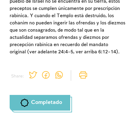
pueblo de Israel no se encuentra en su tierra, estos
preceptos se cumplen únicamente por prescripción
rabínica. Y cuando el Templo está destruido, los
cohanim no pueden ingerir las ofrendas y los diezmos
Inscripcion requerida
que son consagrados, de modo tal que en la
actualidad separamos ofrendas y diezmos por
Para marcar lo estudiado debe conectarse
precepción rabínica en recuerdo del mandato
a su cuenta o inscribirse.
original (ver adelante 24:4-5, ver arriba 6:12-14).
Inscripcion
Conectarse
Share:
Completado