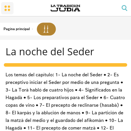
El pequeño Santuario
Honrar a los padres
Shabat y festividades
El pueblo y su tierra
El rezo y el orden del día
Preceptos de alegría familiar
La conversión al judaísmo
Shabat
El precepto de rezar para los hombres
El duelo
El Templo
Las labores prohibidas
Pagina principal
Bendiciones
El espíritu sabático (tzivión haShabat)
Kashrut
La noche del Seder
Fechas y festividades
Leyes y estatutos
Pesaj
La noche del Seder
Los temas del capítulo: 1- La noche del Seder • 2- Es
El conteo del Omer y las fechas nacionales
preceptivo iniciar el Seder por medio de una pregunta •
3- La Torá habló de cuatro hijos • 4- Significados en la
Shavu'ot
Hagadá • 5- Los preparativos para el Seder • 6- Cuatro
Rosh HaShaná
copas de vino • 7- El precepto de reclinarse (hasabá) •
8- El karpás y la ablución de manos • 9- La partición de
Yom Kipur
la matzá del medio y el guardado del afikomán • 10- La
Sucot
Hagadá • 11- El precepto de comer matzá • 12- El