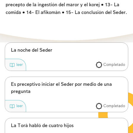
Los ayunos por la destrucción del Templo
precepto de la ingestión del maror y el korej • 13- La
comida • 14- El afikomán • 15- La conclusión del Seder.
Janucá
Purim
La noche del Seder
Completado
leer
Es preceptivo iniciar el Seder por medio de una
pregunta
Completado
leer
La Torá habló de cuatro hijos