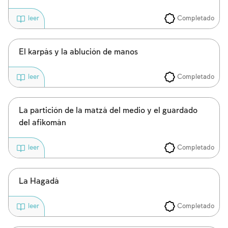
Completado
leer
Inscripcion requerida
El karpás y la ablución de manos
Para marcar lo estudiado debe conectarse
a su cuenta o inscribirse.
Completado
leer
Inscripcion
Conectarse
La partición de la matzá del medio y el guardado
del afikomán
Completado
leer
La Hagadá
Completado
leer