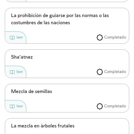
La prohibición de guiarse por las normas o las
costumbres de las naciones
Completado
leer
Sha’atnez
Completado
leer
Inscripcion requerida
Mezcla de semillas
Para marcar lo estudiado debe conectarse
Completado
leer
a su cuenta o inscribirse.
Inscripcion
Conectarse
La mezcla en árboles frutales