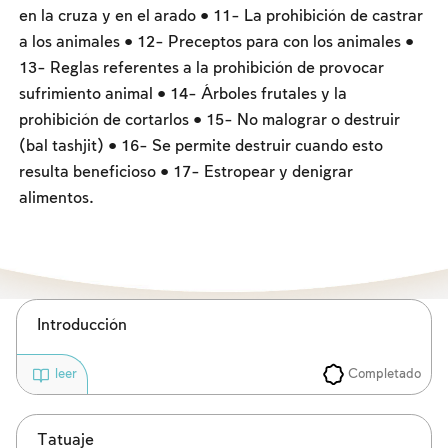
Los ayunos por la destrucción del Templo
en la cruza y en el arado • 11- La prohibición de castrar
a los animales • 12- Preceptos para con los animales •
Janucá
13- Reglas referentes a la prohibición de provocar
Purim
sufrimiento animal • 14- Árboles frutales y la
prohibición de cortarlos • 15- No malograr o destruir
(bal tashjit) • 16- Se permite destruir cuando esto
resulta beneficioso • 17- Estropear y denigrar
alimentos.
Introducción
Completado
leer
Tatuaje