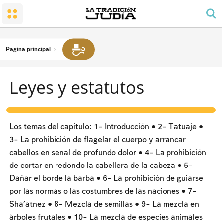
El pequeño Santuario
Honrar a los padres
Shabat y festividades
El pueblo y su tierra
El rezo y el orden del día
Preceptos de alegría familiar
La conversión al judaísmo
Shabat
El precepto de rezar para los hombres
El duelo
El Templo
Las labores prohibidas
Pagina principal
Bendiciones
El espíritu sabático (tzivión haShabat)
Kashrut
Leyes y estatutos
Fechas y festividades
Leyes y estatutos
Pesaj
La noche del Seder
Los temas del capítulo: 1- Introducción • 2- Tatuaje •
El conteo del Omer y las fechas nacionales
3- La prohibición de flagelar el cuerpo y arrancar
cabellos en señal de profundo dolor • 4- La prohibición
Shavu'ot
de cortar en redondo la cabellera de la cabeza • 5-
Rosh HaShaná
Dañar el borde la barba • 6- La prohibición de guiarse
por las normas o las costumbres de las naciones • 7-
Yom Kipur
Sha'atnez • 8- Mezcla de semillas • 9- La mezcla en
Sucot
árboles frutales • 10- La mezcla de especies animales