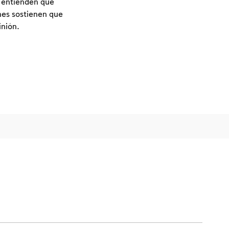
s entienden que
enes sostienen que
inión.