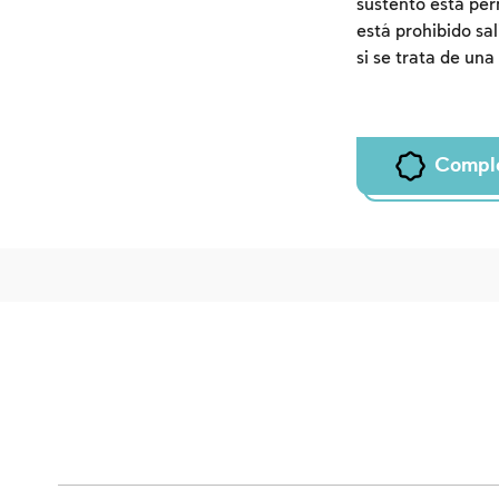
sustento está per
está prohibido sal
si se trata de un
Compl