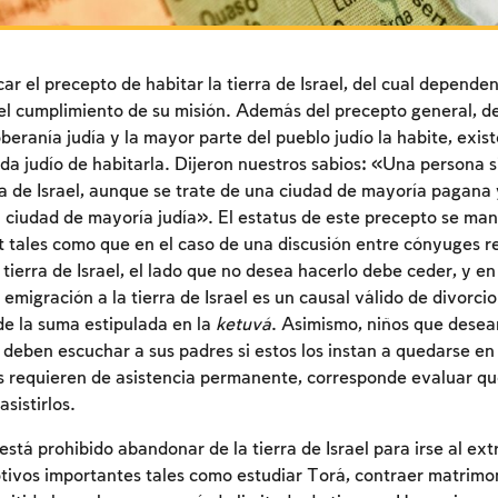
r el precepto de habitar la tierra de Israel, del cual dependen
el cumplimiento de su misión. Además del precepto general, de 
oberanía judía y la mayor parte del pueblo judío la habite, exi
ada judío de habitarla. Dijeron nuestros sabios: «Una persona 
rra de Israel, aunque se trate de una ciudad de mayoría pagana 
 ciudad de mayoría judía». El estatus de este precepto se man
 tales como que en el caso de una discusión entre cónyuges re
tierra de Israel, el lado que no desea hacerlo debe ceder, y e
 emigración a la tierra de Israel es un causal válido de divorcio 
de la suma estipulada en la
ketuvá
. Asimismo, niños que desea
o deben escuchar a sus padres si estos los instan a quedarse en 
s requieren de asistencia permanente, corresponde evaluar q
Inscripcion requerida
asistirlos.
Para marcar lo estudiado debe conectarse a su
stá prohibido abandonar de la tierra de Israel para irse al ext
cuenta o inscribirse.
ivos importantes tales como estudiar Torá, contraer matrimo