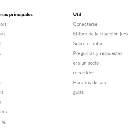
ias principales
Util
ors
Conectarse
ors
El libro de la tradición judí
l
Sobre el autor
s
Preguntas y respuestas
era un socio
recorridos
s
Horarios del dia
rs
guías
s
ders
ang