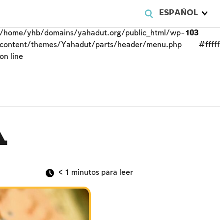
ESPAÑOL
/home/yhb/domains/yahadut.org/public_html/wp-
103
content/themes/Yahadut/parts/header/menu.php
#fffff
on line
a
< 1
minutos para leer