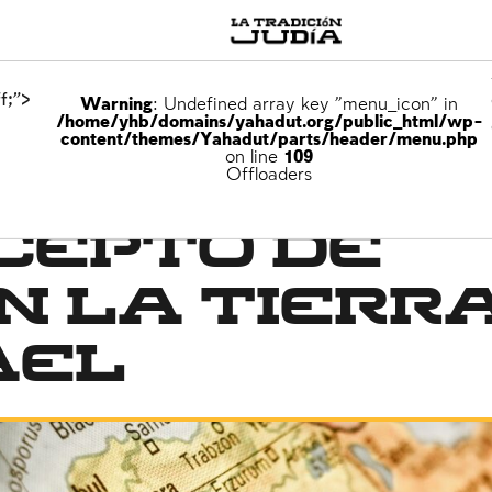
f;">
Warning
: Undefined array key "menu_icon" in
/home/yhb/domains/yahadut.org/public_html/wp-
content/themes/Yahadut/parts/header/menu.php
on line
109
Offloaders
cepto de
en la tierr
ael