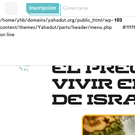
Inscripcion
Conectarse
/home/yhb/domains/yahadut.org/public_html/wp-
103
content/themes/Yahadut/parts/header/menu.php
#fffff
on line
La f
e,
e
l
p
u
e
b
l
o
y
l
a tierra
d
e
I
s
r
a
e
l
El pueblo y su tierra
-
-
El pre
vivir 
de Isr