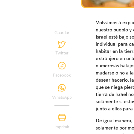
Volvamos a explica
nuestro pueblo y 
Guardar
Israel esté bajo s
individual para c
habitar en la tie
Twitter
extranjero en una
numerosas halajot
mudarse o no a la 
Facebook
desear hacerlo, la
que se niega pier
tierra de Israel n
WhatsApp
solamente si esto
junto a ellos para 
De igual manera, e
Imprimir
solamente por mot