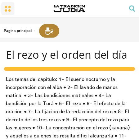
El pequeño Santuario
Honrar a los padres
Shabat y festividades
El pueblo y su tierra
El rezo y el orden del día
Preceptos de alegría familiar
La conversión al judaísmo
Shabat
El precepto de rezar para los hombres
El duelo
El Templo
Las labores prohibidas
Pagina principal
Bendiciones
El espíritu sabático (tzivión haShabat)
Kashrut
El rezo y el orden del día
Fechas y festividades
Leyes y estatutos
Pesaj
La noche del Seder
Los temas del capítulo: 1- El sueño nocturno y la
El conteo del Omer y las fechas nacionales
incorporación con el alba • 2- El lavado de manos
matinal • 3- Las bendiciones matinales • 4- La
Shavu'ot
bendición por la Torá • 5- El rezo • 6- El efecto de la
Rosh HaShaná
oración • 7- La fijación de la redacción del rezo • 8- El
decreto de los tres rezos • 9- El precepto del rezo para
Yom Kipur
las mujeres • 10- La concentración en el rezo (kavaná)
Sucot
y aquellos a quienes les resulta difícil alcanzarla • 11-