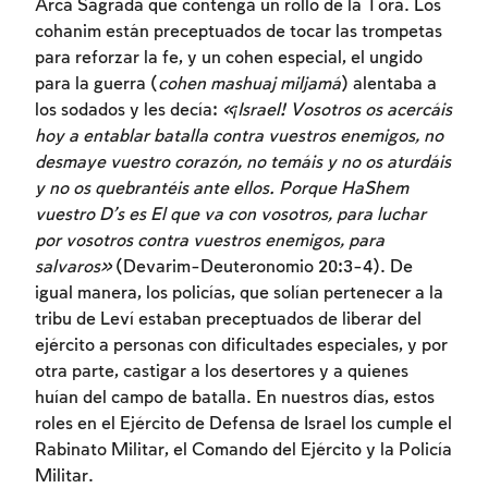
Arca Sagrada que contenga un rollo de la Torá. Los
cohanim están preceptuados de tocar las trompetas
para reforzar la fe, y un cohen especial, el ungido
para la guerra (
cohen mashuaj miljamá
) alentaba a
los sodados y les decía:
«¡Israel! Vosotros os acercáis
hoy a entablar batalla contra vuestros enemigos, no
desmaye vuestro corazón, no temáis y no os aturdáis
y no os quebrantéis ante ellos. Porque HaShem
vuestro D’s es El que va con vosotros, para luchar
por vosotros contra vuestros enemigos, para
Inscripcion requerida
salvaros»
(Devarim-Deuteronomio 20:3-4). De
Para marcar lo estudiado debe conectarse
igual manera, los policías, que solían pertenecer a la
a su cuenta o inscribirse.
tribu de Leví estaban preceptuados de liberar del
ejército a personas con dificultades especiales, y por
otra parte, castigar a los desertores y a quienes
Inscripcion
Conectarse
huían del campo de batalla. En nuestros días, estos
roles en el Ejército de Defensa de Israel los cumple el
Rabinato Militar, el Comando del Ejército y la Policía
Militar.