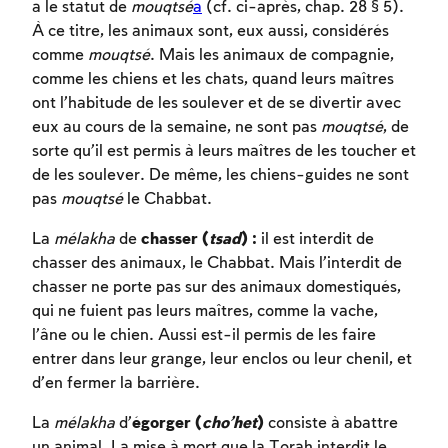
a le statut de
mouqtsé
a
(cf. ci-après, chap. 28 § 5).
À ce titre, les animaux sont, eux aussi, considérés
comme
mouqtsé
. Mais les animaux de compagnie,
comme les chiens et les chats, quand leurs maîtres
ont l’habitude de les soulever et de se divertir avec
eux au cours de la semaine, ne sont pas
mouqtsé
, de
sorte qu’il est permis à leurs maîtres de les toucher et
de les soulever. De même, les chiens-guides ne sont
pas
mouqtsé
le Chabbat.
La
mélakha
de
chasser (
tsad
) :
il est interdit de
chasser des animaux, le Chabbat. Mais l’interdit de
chasser ne porte pas sur des animaux domestiqués,
qui ne fuient pas leurs maîtres, comme la vache,
l’âne ou le chien. Aussi est-il permis de les faire
entrer dans leur grange, leur enclos ou leur chenil, et
d’en fermer la barrière.
La
mélakha
d’
égorger (
cho’het
)
consiste à abattre
un animal. La mise à mort que la Torah interdit le