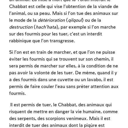
Chabbat est celle qui vise l’obtention de la viande de
l’animal, ou sa peau. Mais si l’on tue des animaux sur
le mode de la
détérioration
(
qilqoul
) ou de la
destruction
(
hach’hata
)
, par exemple si l’on marche
sur des fourmis pour les tuer, c’est un interdit
rabbinique que l’on transgresse.
Inscription requise
Si l’on est en train de marcher, et que l’on ne puisse
éviter les fourmis qui se trouvent sur son chemin, il
Afin d'enregistrer ce que vous avez étudié,
sera permis de marcher sur elles, à la condition de ne
vous devez vous connectez ou vous
pas avoir la volonté de les tuer. De même, quand il y
inscrire.
a des fourmis dans une cuvette ou un lavabo, il est
permis de faire couler l’eau sans prêter attention aux
Inscription
Connexion
fourmis.
Il est permis de tuer, le Chabbat, des animaux qui
risquent de mettre en danger la vie humaine, comme
des serpents, des scorpions venimeux. Mais il est
interdit de tuer des animaux dont la piqûre est