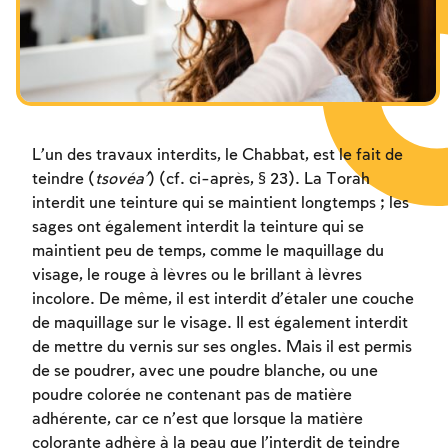
Les jeûnes liés à la destruction du Temple
Hanouca
Pourim
L’un des travaux interdits, le Chabbat, est le fait de
teindre (
tsovéa’
) (cf. ci-après, § 23). La Torah
interdit une teinture qui se maintient longtemps ; les
sages ont également interdit la teinture qui se
maintient peu de temps, comme le maquillage du
visage, le rouge à lèvres ou le brillant à lèvres
incolore. De même, il est interdit d’étaler une couche
de maquillage sur le visage. Il est également interdit
de mettre du vernis sur ses ongles. Mais il est permis
de se poudrer, avec une poudre blanche, ou une
poudre colorée ne contenant pas de matière
adhérente, car ce n’est que lorsque la matière
colorante adhère à la peau que l’interdit de teindre