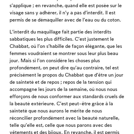
s’applique ; en revanche, quand elle est posée sur le
visage sans y adhérer, il n’y a pas d’interdit. Il est
permis de se démaquiller avec de l’eau ou du coton.
L’interdit du maquillage fait partie des interdits
sabbatiques les plus difficiles. C’est justement le
Chabbat, où l’on s’habille de façon élégante, que les
femmes voudraient se montrer sous leur plus beau
jour. Mais si l’on considère les choses plus
profondément, on peut dire qu’au contraire, tel est
précisément le propos du Chabbat que d’être un jour
Inscription requise
de sainteté et de repos ; repos de la tension qui
accompagne les jours de la semaine, où nous nous
Afin d'enregistrer ce que vous avez étudié,
efforçons de nous conformer aux standards cruels de
vous devez vous connectez ou vous
la beauté extérieure. C’est peut-être grâce à la
inscrire.
sainteté que nous aurons le mérite de nous
réconcilier profondément avec la beauté naturelle,
Inscription
Connexion
telle qu’elle est, celle que nous parons avec des
vêtements et des bijoux. En revanche, il est permis