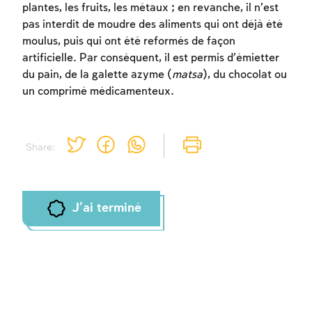
plantes, les fruits, les métaux ; en revanche, il n’est
pas interdit de moudre des aliments qui ont déjà été
moulus, puis qui ont été reformés de façon
Inscription requise
artificielle. Par conséquent, il est permis d’émietter
Afin d'enregistrer ce que vous avez étudié,
du pain, de la galette azyme (
matsa
), du chocolat ou
vous devez vous connectez ou vous
un comprimé médicamenteux.
inscrire.
Inscription
Connexion
Share:
J'ai terminé