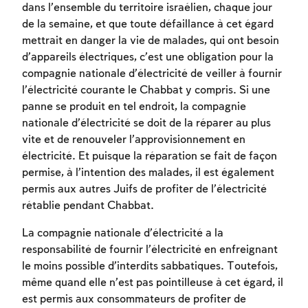
dans l’ensemble du territoire israélien, chaque jour
de la semaine, et que toute défaillance à cet égard
mettrait en danger la vie de malades, qui ont besoin
d’appareils électriques, c’est une obligation pour la
compagnie nationale d’électricité de veiller à fournir
l’électricité courante le Chabbat y compris. Si une
panne se produit en tel endroit, la compagnie
nationale d’électricité se doit de la réparer au plus
vite et de renouveler l’approvisionnement en
électricité. Et puisque la réparation se fait de façon
Inscription requise
permise, à l’intention des malades, il est également
permis aux autres Juifs de profiter de l’électricité
Afin d'enregistrer ce que vous avez étudié,
rétablie pendant Chabbat.
vous devez vous connectez ou vous
inscrire.
La compagnie nationale d’électricité a la
responsabilité de fournir l’électricité en enfreignant
Inscription
Connexion
le moins possible d’interdits sabbatiques. Toutefois,
même quand elle n’est pas pointilleuse à cet égard, il
est permis aux consommateurs de profiter de