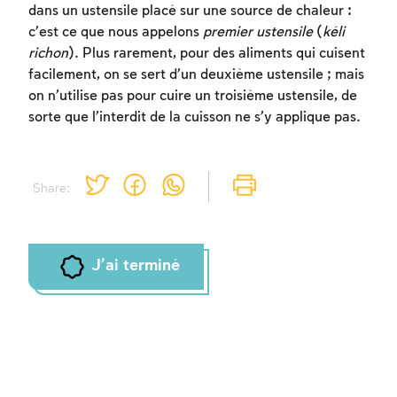
dans un ustensile placé sur une source de chaleur :
c’est ce que nous appelons
premier ustensile
(
kéli
richon
). Plus rarement, pour des aliments qui cuisent
Inscription requise
facilement, on se sert d’un deuxième ustensile ; mais
Afin d'enregistrer ce que vous avez étudié,
on n’utilise pas pour cuire un troisième ustensile, de
vous devez vous connectez ou vous
sorte que l’interdit de la cuisson ne s’y applique pas.
inscrire.
Inscription
Connexion
Share:
J'ai terminé