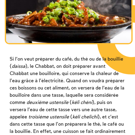
Les jeûnes liés à la destruction du Temple
Hanouca
Pourim
Si l’on veut préparer du café, du thé ou de la bouillie
(
daïssa
), le Chabbat, on doit préparer avant
Chabbat une bouilloire, qui conserve la chaleur de
l’eau grâce à l’électricité. Quand on voudra préparer
ces boissons ou cet aliment, on versera de l’eau de la
bouilloire dans une tasse, laquelle sera considérée
comme
deuxième ustensile
(
kéli chéni
), puis on
versera l’eau de cette tasse vers une autre tasse,
appelée
troisième ustensile
(
kéli chelichi
), et c’est
dans cette tasse que l’on préparera le thé, le café ou
la bouillie. En effet, une cuisson se fait ordinairement