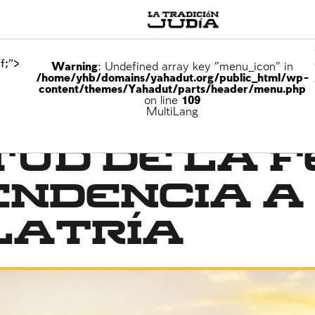
f;">
Warning
: Undefined array key "menu_icon" in
/home/yhb/domains/yahadut.org/public_html/wp-
content/themes/Yahadut/parts/header/menu.php
on line
109
MultiLang
tud de la f
endencia a
latría