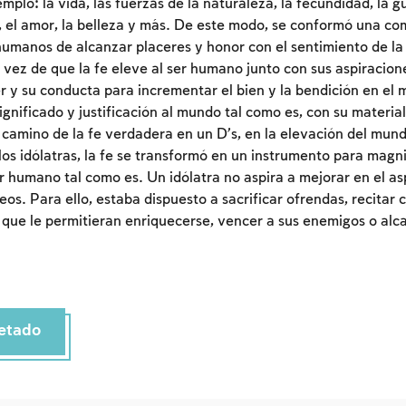
mplo: la vida, las fuerzas de la naturaleza, la fecundidad, la gu
Inscripcion requerida
ro, el amor, la belleza y más. De este modo, se conformó una co
Para marcar lo estudiado debe conectarse a su
humanos de alcanzar placeres y honor con el sentimiento de la
cuenta o inscribirse.
 vez de que la fe eleve al ser humano junto con sus aspiracion
r y su conducta para incrementar el bien y la bendición en el 
Inscripcion
 significado y justificación al mundo tal como es, con su material
Conectarse
 camino de la fe verdadera en un D’s, en la elevación del mund
los idólatras, la fe se transformó en un instrumento para magni
er humano tal como es. Un idólatra no aspira a mejorar en el a
eos. Para ello, estaba dispuesto a sacrificar ofrendas, recitar c
que le permitieran enriquecerse, vencer a sus enemigos o alc
etado