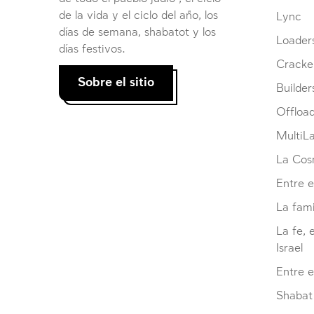
de la vida y el ciclo del año, los
Lync
días de semana, shabatot y los
Loader
días festivos.
Cracke
Sobre el sitio
Builder
Offloa
MultiL
La Cosm
Entre e
La fami
La fe, 
Israel
Entre 
Shabat 