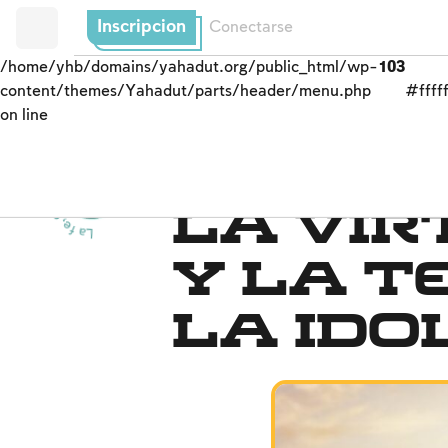
Inscripcion
Conectarse
/home/yhb/domains/yahadut.org/public_html/wp-
103
content/themes/Yahadut/parts/header/menu.php
#fffff
on line
La f
e,
e
l
p
u
e
b
l
o
y
l
a tierra
d
e
I
s
r
a
e
l
La fe
-
-
La vir
y la t
la ido