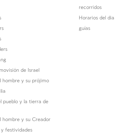
recorridos
s
Horarios del dia
rs
guías
s
ders
ang
ovisión de Israel
l hombre y su prójimo
lia
el pueblo y la tierra de
el hombre y su Creador
y festividades