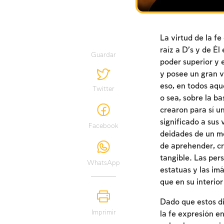
La virtud de la f
raíz a D’s y de Él
Guardar
poder superior y e
y posee un gran v
eso, en todos aqu
Twitter
o sea, sobre la ba
crearon para sí un
significado a sus 
Facebook
deidades de un mo
de aprehender, c
tangible. Las per
WhatsApp
estatuas y las im
que en su interior
Dado que estos di
Imprimir
la fe expresión e