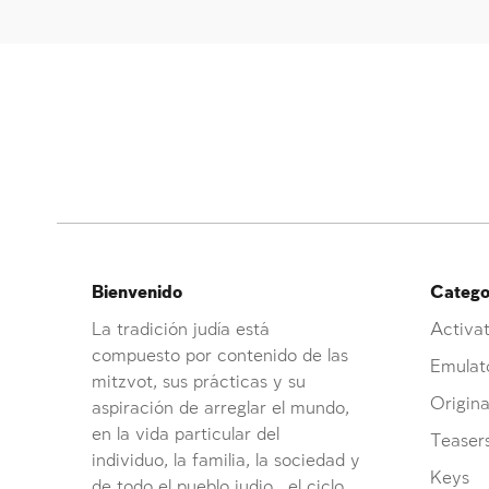
Bienvenido
Categor
La tradición judía está
Activat
compuesto por contenido de las
Emulat
mitzvot, sus prácticas y su
Origina
aspiración de arreglar el mundo,
en la vida particular del
Teaser
individuo, la familia, la sociedad y
Keys
de todo el pueblo judio , el ciclo