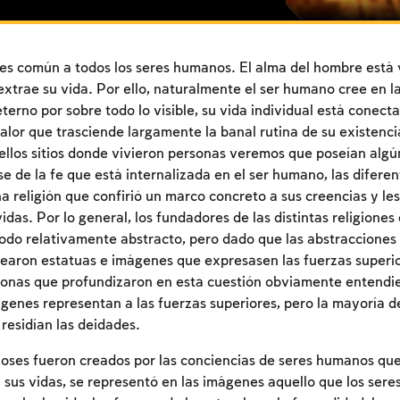
e es común a todos los seres humanos. El alma del hombre está 
 extrae su vida. Por ello, naturalmente el ser humano cree en l
terno por sobre todo lo visible, su vida individual está conect
alor que trasciende largamente la banal rutina de su existenci
ellos sitios donde vivieron personas veremos que poseían algún 
se de la fe que está internalizada en el ser humano, las difere
a religión que confirió un marco concreto a sus creencias y les
vidas. Por lo general, los fundadores de las distintas religiones 
do relativamente abstracto, pero dado que las abstracciones r
rearon estatuas e imágenes que expresasen las fuerzas superi
sonas que profundizaron en esta cuestión obviamente entendie
ágenes representan a las fuerzas superiores, pero la mayoría de
 residían las deidades.
oses fueron creados por las conciencias de seres humanos qu
n sus vidas, se representó en las imágenes aquello que los ser