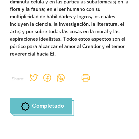
diminuta célula y en las partículas subatómicas; en la
flora y la fauna; en el ser humano con su
multiplicidad de habilidades y logros, los cuales
incluyen la ciencia, la investigación, la literatura, el
Inscripcion requerida
arte; y por sobre todas las cosas en la moral y las
aspiraciones idealistas. Todos estos aspectos son el
Para marcar lo estudiado debe conectarse
pórtico para alcanzar el amor al Creador y el temor
a su cuenta o inscribirse.
reverencial hacia Él.
Inscripcion
Conectarse
Share:
Completado