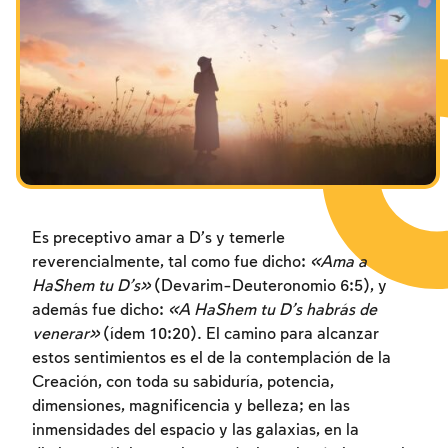
Los ayunos por la destrucción del Templo
Janucá
Purim
Es preceptivo amar a D’s y temerle
reverencialmente, tal como fue dicho:
«Ama a
HaShem tu D’s»
(Devarim-Deuteronomio 6:5), y
además fue dicho:
«A HaShem tu D’s habrás de
venerar»
(ídem 10:20). El camino para alcanzar
estos sentimientos es el de la contemplación de la
Creación, con toda su sabiduría, potencia,
dimensiones, magnificencia y belleza; en las
inmensidades del espacio y las galaxias, en la