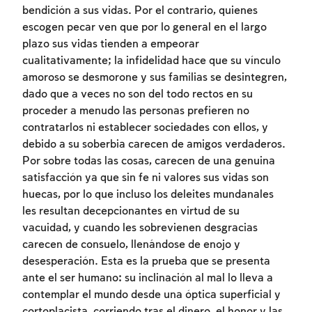
bendición a sus vidas. Por el contrario, quienes
escogen pecar ven que por lo general en el largo
plazo sus vidas tienden a empeorar
cualitativamente; la infidelidad hace que su vínculo
amoroso se desmorone y sus familias se desintegren,
dado que a veces no son del todo rectos en su
proceder a menudo las personas prefieren no
contratarlos ni establecer sociedades con ellos, y
debido a su soberbia carecen de amigos verdaderos.
Por sobre todas las cosas, carecen de una genuina
satisfacción ya que sin fe ni valores sus vidas son
huecas, por lo que incluso los deleites mundanales
les resultan decepcionantes en virtud de su
Inscripcion requerida
vacuidad, y cuando les sobrevienen desgracias
carecen de consuelo, llenándose de enojo y
Para marcar lo estudiado debe conectarse
desesperación. Esta es la prueba que se presenta
a su cuenta o inscribirse.
ante el ser humano: su inclinación al mal lo lleva a
contemplar el mundo desde una óptica superficial y
Inscripcion
Conectarse
cortoplacista, corriendo tras el dinero, el honor y las