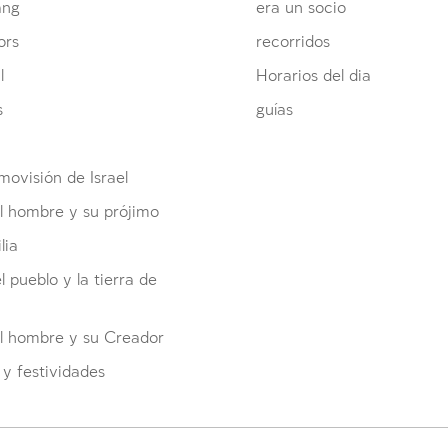
ang
era un socio
ors
recorridos
l
Horarios del dia
s
guías
ovisión de Israel
l hombre y su prójimo
lia
el pueblo y la tierra de
el hombre y su Creador
y festividades