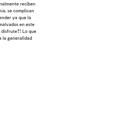
finalmente reciben
nía, se complican
render ya que la
malvados en este
 disfrute?! Lo que
a la generalidad