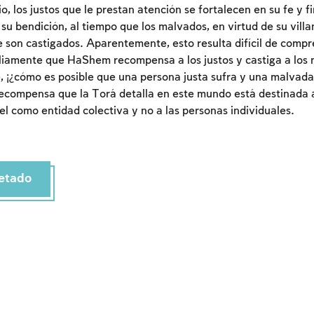
o, los justos que le prestan atención se fortalecen en su fe y 
su bendición, al tiempo que los malvados, en virtud de su villa
ue son castigados. Aparentemente, esto resulta difícil de comp
liamente que HaShem recompensa a los justos y castiga a los 
, ¡¿cómo es posible que una persona justa sufra y una malvada
recompensa que la Torá detalla en este mundo está destinada 
ael como entidad colectiva y no a las personas individuales.
Inscripcion requerida
Para marcar lo estudiado debe conectarse a su
etado
cuenta o inscribirse.
Inscripcion
Conectarse