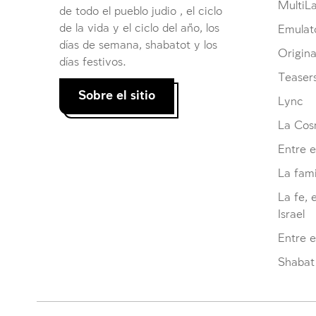
MultiL
de todo el pueblo judio , el ciclo
de la vida y el ciclo del año, los
Emulat
días de semana, shabatot y los
Origina
días festivos.
Teaser
Sobre el sitio
Lync
La Cosm
Entre e
La fami
La fe, 
Israel
Entre 
Shabat 