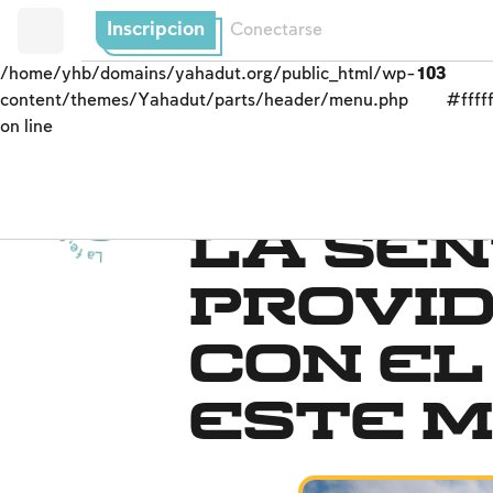
Inscripcion
Conectarse
/home/yhb/domains/yahadut.org/public_html/wp-
103
content/themes/Yahadut/parts/header/menu.php
#fffff
on line
La f
e,
e
l
p
e
b
l
o
y
l
a tierra
d
e
I
s
r
a
e
l
La fe
u
-
-
La sen
provi
con el
este 