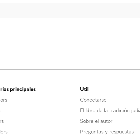
ias principales
Util
ors
Conectarse
s
El libro de la tradición judí
rs
Sobre el autor
ders
Preguntas y respuestas