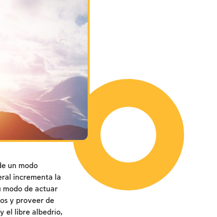
 de un modo
eral incrementa la
su modo de actuar
tos y proveer de
 el libre albedrío,