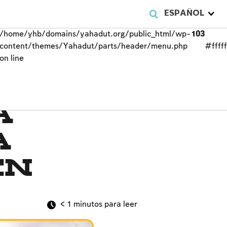
ESPAÑOL
/home/yhb/domains/yahadut.org/public_html/wp-
103
content/themes/Yahadut/parts/header/menu.php
#fffff
on line
a
a
en
< 1
minutos para leer