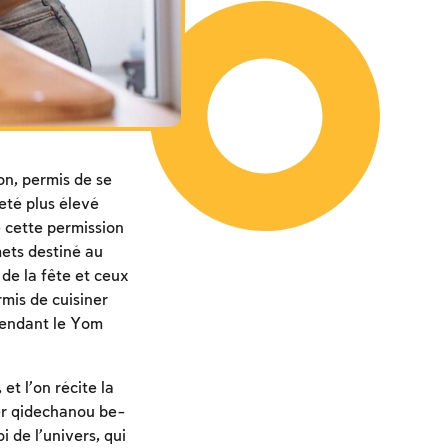
ion, permis de se
eté plus élevé
 cette permission
mets destiné au
 de la fête et ceux
rmis de cuisiner
 pendant le Yom
 et l’on récite la
er qidechanou be-
 de l’univers, qui