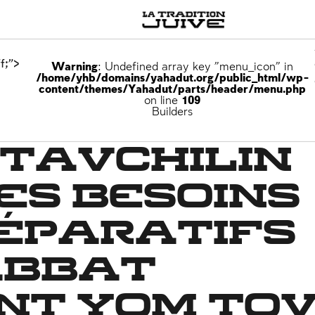
f;">
Warning
: Undefined array key "menu_icon" in
/home/yhb/domains/yahadut.org/public_html/wp-
content/themes/Yahadut/parts/header/menu.php
on line
109
Builders
 tavchilin
es besoins
réparatifs
abbat
nt Yom to