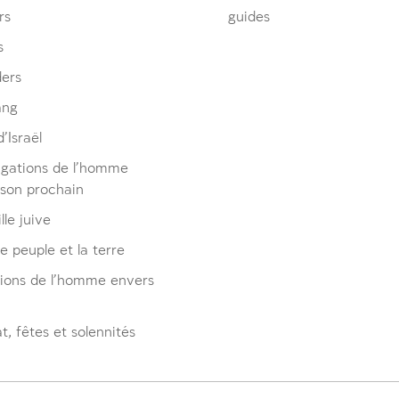
rs
guides
s
ders
ang
’Israël
igations de l’homme
 son prochain
lle juive
le peuple et la terre
tions de l’homme envers
, fêtes et solennités