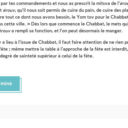
s par tes commandements et nous as prescrit la mitsva de l’
éro
Afin d'enregistrer ce que vous avez étudié, vous
et
érouv
, qu’il nous soit permis de cuire du pain, de cuire des pla
devez vous connectez ou vous inscrire.
ire tout ce dont nous avons besoin, le Yom tov pour le Chabbat
ns cette ville. » Dès lors que commence le Chabbat, le mets qui
Inscription
Connexion
érouv
a rempli sa fonction, et l’on peut désormais le manger.
 lieu à l’issue de Chabbat, il faut faire attention de ne rien p
ête ; même mettre la table à l’approche de la fête est interdit,
egré de sainteté supérieur à celui de la fête.
erminé