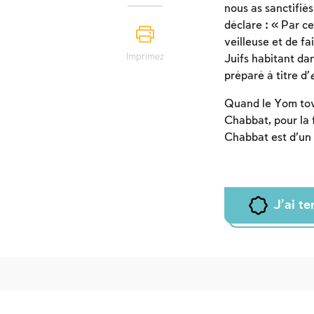
nous as sanctifié
déclare : « Par c
veilleuse et de fa
Imprimez
Juifs habitant da
préparé à titre d’
Quand le Yom tov a
Chabbat, pour la f
Chabbat est d’un d
J'ai t