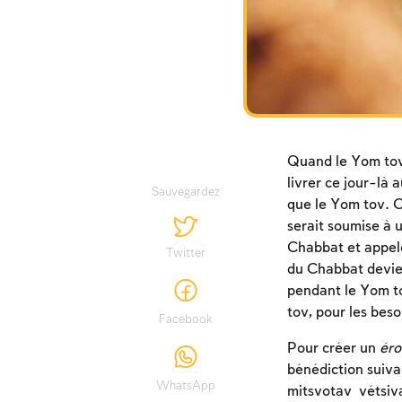
Quand le Yom tov t
livrer ce jour-là
Sauvegardez
que le Yom tov. C
serait soumise à u
Chabbat et appe
Twitter
du Chabbat devi
pendant le Yom to
tov, pour les bes
Facebook
Pour créer un
éro
bénédiction suiv
WhatsApp
mitsvotav vétsivan