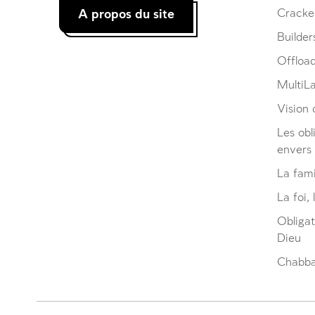
A propos du site
Cracke
Builder
Offloa
MultiL
Vision d
Les obl
envers
La fami
La foi, 
Obliga
Dieu
Chabbat