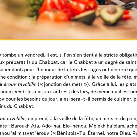
ombe un vendredi, il est, si l’on s’en tient à la stricte obligat
 aux préparatifs du Chabbat, car le Chabbat a un degré de saint
ependant, pour l’honneur de la fête, les sages ont décrété que
ne condition : la préparation d’un mets, à la veille de la fête, 
lé
érouv tavchilin
(« jonction des mets »). Grâce à lui, les plats
ennent
joints
les uns aux autres ; dès lors, de même qu’il est pe
v pour les besoins du jour, ainsi sera-t-il permis de cuisiner,
oins du Chabbat.
uv tavchilin
, on prend, à la veille de la fête, un mets et du pain,
ante : Baroukh Ata, Ado-naï, Elo-hénou, Mélekh ha’olam, ach
Inscription requise
ou ‘al mitsvat ‘érouv (« Béni sois-Tu, Éternel, notre Dieu, Roi