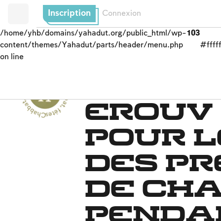
Inscription
Connexion
/home/yhb/domains/yahadut.org/public_html/wp-
103
content/themes/Yahadut/parts/header/menu.php
#fffff
on line
C
h
b
b
a
t,
f
ê
t
e
s
e
t
s
olennité
s
-
C
h
a
b
b
a
t
,
Les fêtes du calendrier
Erouv
a
fê
tes et solennités --
pour l
des p
de Ch
penda