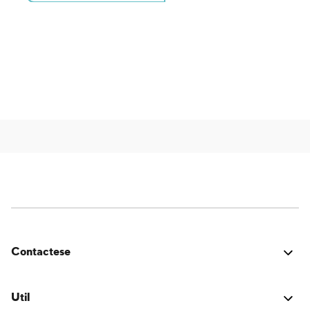
Contactese
¿Estuvo bien? ¿Encontraste algún problema? ¿Tienes
una idea para mejorar? ¡Nos encantaría saber de ti!
Util