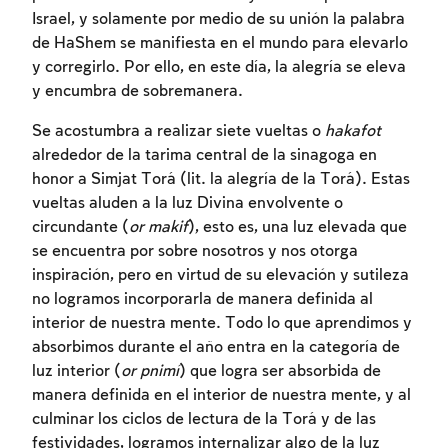
Israel, y solamente por medio de su unión la palabra
de HaShem se manifiesta en el mundo para elevarlo
y corregirlo. Por ello, en este día, la alegría se eleva
y encumbra de sobremanera.
Se acostumbra a realizar siete vueltas o
hakafot
alrededor de la tarima central de la sinagoga en
honor a Simjat Torá (lit. la alegría de la Torá). Estas
vueltas aluden a la luz Divina envolvente o
circundante (
or makif
), esto es, una luz elevada que
se encuentra por sobre nosotros y nos otorga
inspiración, pero en virtud de su elevación y sutileza
no logramos incorporarla de manera definida al
interior de nuestra mente. Todo lo que aprendimos y
absorbimos durante el año entra en la categoría de
Inscripcion requerida
luz interior (
or pnimí
) que logra ser absorbida de
manera definida en el interior de nuestra mente, y al
Para marcar lo estudiado debe conectarse
culminar los ciclos de lectura de la Torá y de las
a su cuenta o inscribirse.
festividades, logramos internalizar algo de la luz