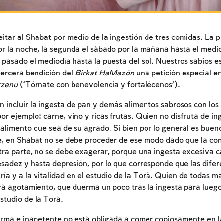
eitar al Shabat por medio de la ingestión de tres comidas. La 
por la noche, la segunda el sábado por la mañana hasta el medio
pasado el mediodía hasta la puesta del sol. Nuestros sabios e
tercera bendición del
Birkat HaMazón
una petición especial e
tzenu
(‘Tórnate con benevolencia y fortalécenos’).
 incluir la ingesta de pan y demás alimentos sabrosos con los 
por ejemplo: carne, vino y ricas frutas. Quien no disfruta de in
 alimento que sea de su agrado. Si bien por lo general es bue
, en Shabat no se debe proceder de ese modo dado que la co
tra parte, no se debe exagerar, porque una ingesta excesiva 
sadez y hasta depresión, por lo que corresponde que las dife
ría y a la vitalidad en el estudio de la Torá. Quien de todas 
á agotamiento, que duerma un poco tras la ingesta para lueg
studio de la Torá.
Inscripcion requerida
rma e inapetente no está obligada a comer copiosamente en l