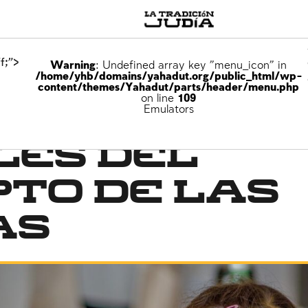
f;">
Warning
: Undefined array key "menu_icon" in
/home/yhb/domains/yahadut.org/public_html/wp-
content/themes/Yahadut/parts/header/menu.php
on line
109
Emulators
les del
to de las
as