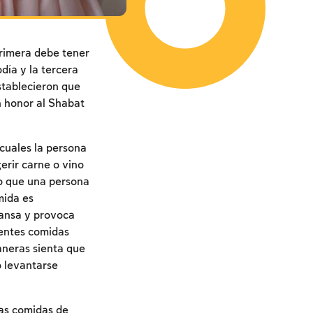
primera debe tener
día y la tercera
stablecieron que
n honor al Shabat
cuales la persona
gerir carne o vino
no que una persona
mida es
cansa y provoca
rentes comidas
maneras sienta que
o levantarse
as comidas de