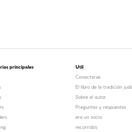
ias principales
Util
Conectarse
s
El libro de la tradición judí
s
Sobre el autor
rs
Preguntas y respuestas
ders
era un socio
ang
recorridos