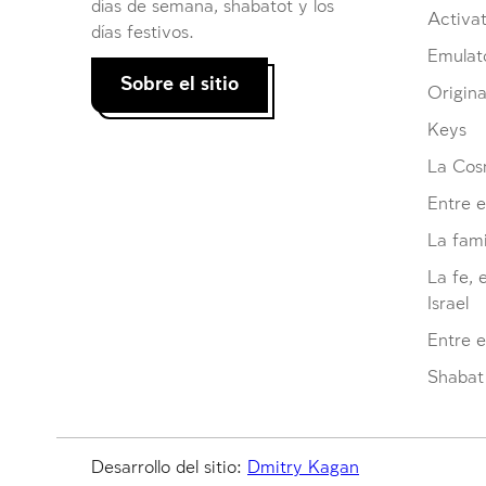
días de semana, shabatot y los
Activat
días festivos.
Emulat
Sobre el sitio
Origina
Keys
La Cosm
Entre e
La fami
La fe, 
Israel
Entre 
Shabat 
Desarrollo del sitio:
Dmitry Kagan