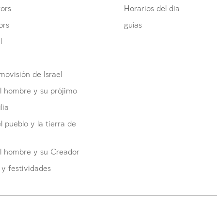
ors
Horarios del dia
ors
guías
l
ovisión de Israel
l hombre y su prójimo
lia
el pueblo y la tierra de
el hombre y su Creador
y festividades