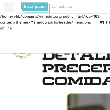
Inscripcion
Conectarse
/home/yhb/domains/yahadut.org/public_html/wp-
103
content/themes/Yahadut/parts/header/menu.php
#fffff
on line
Shabat y festividades - Shabat y festividades --
Shabat
Detal
precep
comid