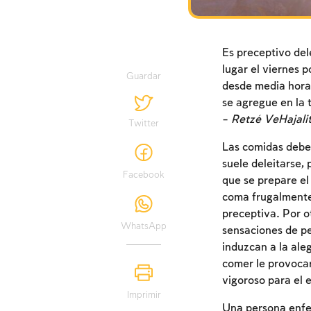
Es preceptivo del
lugar el viernes 
Guardar
desde media hora 
se agregue en la 
–
Retzé VeHajali
Twitter
Las comidas deben
suele deleitarse, 
Facebook
que se prepare el
coma frugalmente
preceptiva. Por o
WhatsApp
sensaciones de pe
induzcan a la aleg
comer le provocar
vigoroso para el e
Imprimir
Una persona enfe