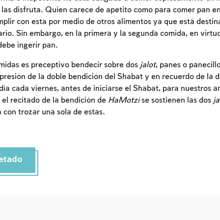
Para marcar lo estudiado debe conectarse a su
las disfruta. Quien carece de apetito como para comer pan en
cuenta o inscribirse.
lir con esta por medio de otros alimentos ya que está destin
rio. Sin embargo, en la primera y la segunda comida, en virtu
Inscripcion
Conectarse
debe ingerir pan.
comidas es preceptivo bendecir sobre dos
jalot
, panes o panecill
presión de la doble bendición del Shabat y en recuerdo de la 
a cada viernes, antes de iniciarse el Shabat, para nuestros an
 el recitado de la bendición de
HaMotzí
se sostienen las dos
ja
 con trozar una sola de estas.
etado