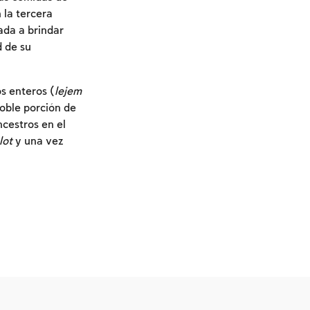
 la tercera
ada a brindar
d de su
os enteros (
lejem
doble porción de
cestros en el
lot
y una vez