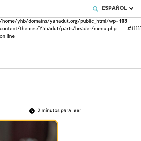
ESPAÑOL
/home/yhb/domains/yahadut.org/public_html/wp-
103
content/themes/Yahadut/parts/header/menu.php
#fffff
on line
2
minutos para leer