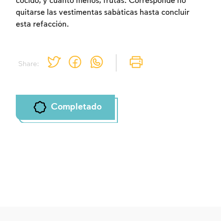
cocido, y cuanto menos, frutas. Corresponde no
quitarse las vestimentas sabáticas hasta concluir
Inscripcion requerida
esta refacción.
Para marcar lo estudiado debe conectarse
a su cuenta o inscribirse.
Share:
Inscripcion
Conectarse
Completado