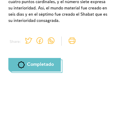
cuatro puntos cardinales, y el número siete expresa
su interioridad. Así, el mundo material fue creado en
Inscripcion requerida
seis días y en el séptimo fue creado el Shabat que es
su interioridad consagrada.
Para marcar lo estudiado debe conectarse
a su cuenta o inscribirse.
Share:
Inscripcion
Conectarse
Completado