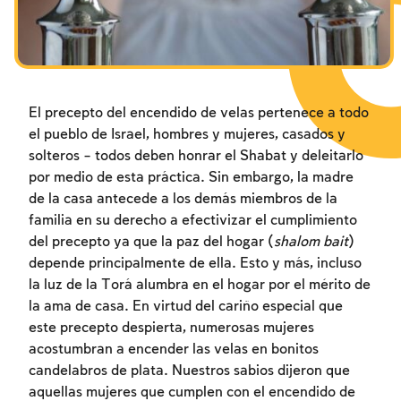
El precepto del encendido de velas pertenece a todo
el pueblo de Israel, hombres y mujeres, casados y
solteros – todos deben honrar el Shabat y deleitarlo
por medio de esta práctica. Sin embargo, la madre
de la casa antecede a los demás miembros de la
familia en su derecho a efectivizar el cumplimiento
del precepto ya que la paz del hogar (
shalom bait
)
depende principalmente de ella. Esto y más, incluso
Inscripcion requerida
la luz de la Torá alumbra en el hogar por el mérito de
Para marcar lo estudiado debe conectarse
la ama de casa. En virtud del cariño especial que
a su cuenta o inscribirse.
este precepto despierta, numerosas mujeres
acostumbran a encender las velas en bonitos
candelabros de plata. Nuestros sabios dijeron que
Inscripcion
Conectarse
aquellas mujeres que cumplen con el encendido de