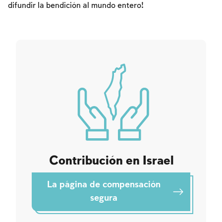
Los ayunos por la destrucción del Templo
difundir la bendición al mundo entero!
Janucá
Purim
Contribución en Israel
La página de compensación
segura