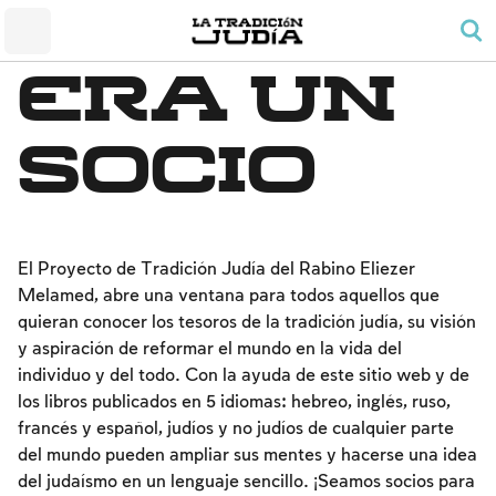
El pequeño Santuario
Honrar a los padres
Shabat y festividades
El pueblo y su tierra
El rezo y el orden del día
Preceptos de alegría familiar
era un
La conversión al judaísmo
Shabat
El precepto de rezar para los hombres
El duelo
El Templo
Las labores prohibidas
Bendiciones
socio
El espíritu sabático (tzivión haShabat)
Kashrut
Fechas y festividades
Leyes y estatutos
Pesaj
La noche del Seder
El Proyecto de Tradición Judía del Rabino Eliezer
Melamed, abre una ventana para todos aquellos que
El conteo del Omer y las fechas nacionales
quieran conocer los tesoros de la tradición judía, su visión
Shavu'ot
y aspiración de reformar el mundo en la vida del
individuo y del todo. Con la ayuda de este sitio web y de
Rosh HaShaná
los libros publicados en 5 idiomas: hebreo, inglés, ruso,
Yom Kipur
francés y español, judíos y no judíos de cualquier parte
del mundo pueden ampliar sus mentes y hacerse una idea
Sucot
del judaísmo en un lenguaje sencillo. ¡Seamos socios para