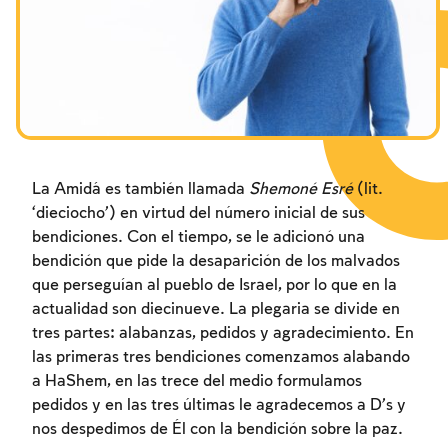
Los ayunos por la destrucción del Templo
Janucá
Purim
La Amidá es también llamada
Shemoné Esré
(lit.
‘dieciocho’) en virtud del número inicial de sus
bendiciones. Con el tiempo, se le adicionó una
bendición que pide la desaparición de los malvados
que perseguían al pueblo de Israel, por lo que en la
actualidad son diecinueve. La plegaria se divide en
tres partes: alabanzas, pedidos y agradecimiento. En
las primeras tres bendiciones comenzamos alabando
a HaShem, en las trece del medio formulamos
pedidos y en las tres últimas le agradecemos a D’s y
nos despedimos de Él con la bendición sobre la paz.