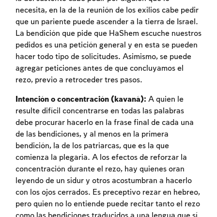
necesita, en la de la reunión de los exilios cabe pedir
que un pariente puede ascender a la tierra de Israel.
La bendición que pide que HaShem escuche nuestros
pedidos es una petición general y en esta se pueden
hacer todo tipo de solicitudes. Asimismo, se puede
agregar peticiones antes de que concluyamos el
rezo, previo a retroceder tres pasos.
Inscripcion requerida
Intención o concentración (kavaná):
A quien le
Para marcar lo estudiado debe conectarse
resulte difícil concentrarse en todas las palabras
a su cuenta o inscribirse.
debe procurar hacerlo en la frase final de cada una
de las bendiciones, y al menos en la primera
Inscripcion
Conectarse
bendición, la de los patriarcas, que es la que
comienza la plegaria. A los efectos de reforzar la
concentración durante el rezo, hay quienes oran
leyendo de un sidur y otros acostumbran a hacerlo
con los ojos cerrados. Es preceptivo rezar en hebreo,
pero quien no lo entiende puede recitar tanto el rezo
como las bendiciones traducidos a una lengua que sí