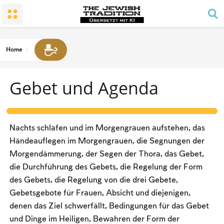
Die Menschen und das Land
Ein kleiner Tempel
Schabbat und Feiertage
Mizwa-Glück in der Familie
Konvertierung
Gebet und Agenda
Sabbat
Trauer
Tempel
Das Gebetsgebot für Männer
Das verbotene Handwerk
Home
Grüße
Schabbat-Farbe
Kaschrut
Gebet und Agenda
Termine und Feiertage
Gesetze und Gesetze
Passah
Seder-Nacht
Nachts schlafen und im Morgengrauen aufstehen, das
Zählen der Omer- und Nationalfeiertage
Händeauflegen im Morgengrauen, die Segnungen der
Morgendämmerung, der Segen der Thora, das Gebet,
Pfingsten
die Durchführung des Gebets, die Regelung der Form
Neujahr
des Gebets, die Regelung von die drei Gebete,
Gebetsgebote für Frauen, Absicht und diejenigen,
Jom Kippur
denen das Ziel schwerfällt, Bedingungen für das Gebet
Sukkot
und Dinge im Heiligen, Bewahren der Form der