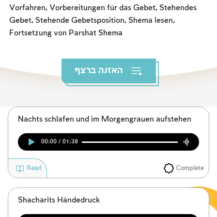
Das Fasten der Zerstörung
Vorfahren, Vorbereitungen für das Gebet, Stehendes
Gebet, Stehende Gebetsposition, Shema lesen,
Amtseinführung
Fortsetzung von Parshat Shema
Purim
האזנה ברצף
Nachts schlafen und im Morgengrauen aufstehen
00:00 / 01:38
Complete
Read
Shacharits Händedruck