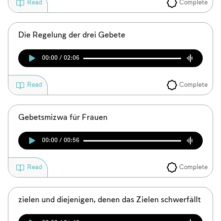
Complete
Read
Die Regelung der drei Gebete
00:00 / 02:06
Complete
Read
Account required
To mark concepts as learned, you'll need
Gebetsmizwa für Frauen
to create an account or log in.
00:00 / 00:56
Sign up
Login
Complete
Read
zielen und diejenigen, denen das Zielen schwerfällt