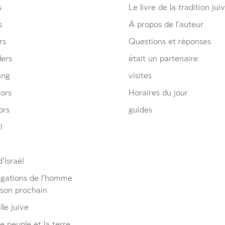
s
Le livre de la tradition jui
s
À propos de l’auteur
rs
Questions et réponses
ders
était un partenaire
ang
visites
ors
Horaires du jour
ors
guides
l
’Israël
igations de l’homme
 son prochain
lle juive
le peuple et la terre