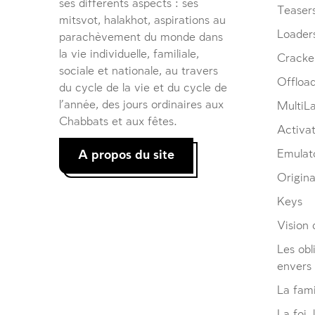
ses différents aspects : ses
Teaser
mitsvot, halakhot, aspirations au
Loader
parachèvement du monde dans
la vie individuelle, familiale,
Cracke
sociale et nationale, au travers
Offloa
du cycle de la vie et du cycle de
l’année, des jours ordinaires aux
MultiL
Chabbats et aux fêtes.
Activat
A propos du site
Emulat
Origina
Keys
Vision d
Les obl
envers
La fami
La foi, 