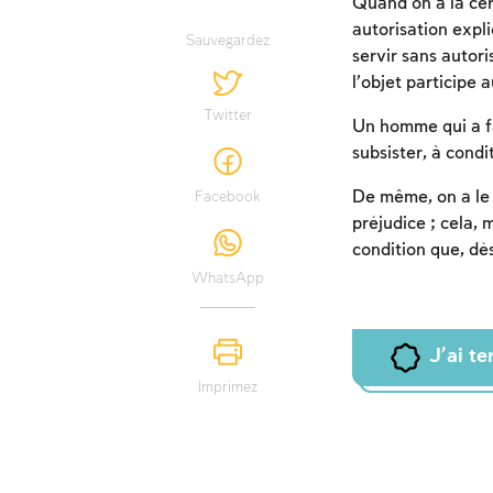
Quand on a la cert
autorisation expli
Sauvegardez
servir sans autori
l’objet participe 
Twitter
Un homme qui a fai
subsister, à condi
De même, on a le d
Facebook
préjudice ; cela,
condition que, d
WhatsApp
J'ai t
Imprimez