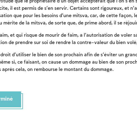
itude que le propriétaire d’un objet accepterait que l’on s’en 
cite, il est permis de s’en servir. Certains sont rigoureux, et n’
sation que pour les besoins d’une mitsva, car, de cette façon, l
au mérite de la mitsva, de sorte que, de prime abord, il se réjoui
m, et qui risque de mourir de faim, a l’autorisation de voler 
tion de prendre sur soi de rendre la contre-valeur du bien volé
roit d’utiliser le bien de son prochain afin de s’éviter un grand
 même si, ce faisant, on cause un dommage au bien de son proch
ès après cela, on rembourse le montant du dommage.
Inscription requise
erminé
Afin d'enregistrer ce que vous avez étudié, vous
devez vous connectez ou vous inscrire.
Inscription
Connexion