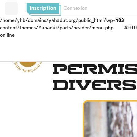
Inscription
Connexion
/home/yhb/domains/yahadut.org/public_html/wp-
103
content/themes/Yahadut/parts/header/menu.php
#fffff
on line
Les obligations de l’homme envers son prochain --
Droit et justice
Permis
diver