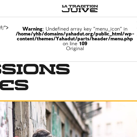
f;">
Warning
: Undefined array key "menu_icon" in
/home/yhb/domains/yahadut.org/public_html/wp-
content/themes/Yahadut/parts/header/menu.php
on line
109
Original
sions
ses