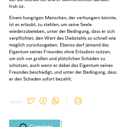
froh ist.
Einem hungrigen Menschen, der verhungern könnte,
ist es erlaubt, zu stehlen, um seine Seele
wiederzubeleben, unter der Bedingung, dass er sich
verpflichtet, den Wert des Diebstahls so schnell wie
Account required
möglich zurückzugeben. Ebenso darf jemand das
Eigentum seines Freundes ohne Erlaubnis nutzen,
To mark concepts as learned, you'll need
um sich vor großen und plötzlichen Schäden zu
to create an account or log in.
schützen, auch wenn er dabei das Eigentum seines
Freundes beschädigt, und unter der Bedingung, dass
Sign up
Login
er den Schaden sofort bezahlt.
Share:
Complete