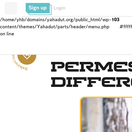
Sign up
Login
/home/yhb/domains/yahadut.org/public_html/wp-
103
content/themes/Yahadut/parts/header/menu.php
#fffff
on line
Rel
a
zi
o
ni
i
n
t
e
r
p
e
r
s
o
nali --
il sistema giudiziario
Perme
differ