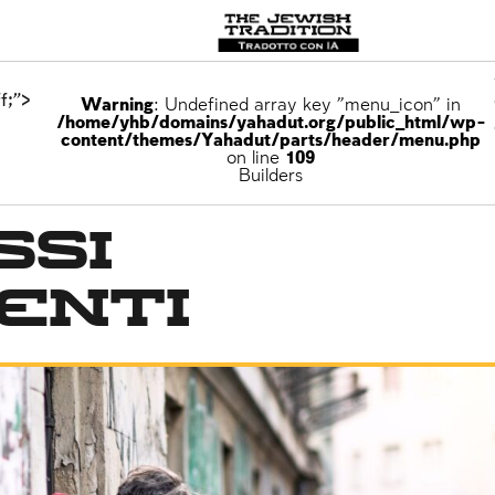
f;">
Warning
: Undefined array key "menu_icon" in
/home/yhb/domains/yahadut.org/public_html/wp-
content/themes/Yahadut/parts/header/menu.php
on line
109
Builders
ssi
enti