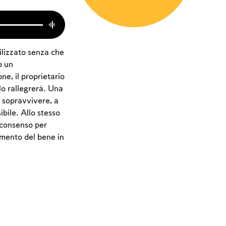
ilizzato senza che
o un
e, il proprietario
lo rallegrerà. Una
r sopravvivere, a
ibile. Allo stesso
 consenso per
amento del bene in