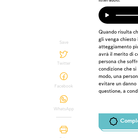
listen audio:
Quando risulta ch
gli venga chiesto 
Save
atteggiamento più 
avrà il merito di 
persona che soffre
Twitter
condizione che si 
modo, una persona
evitare un danno 
Facebook
questione, a cond
WhatsApp
Compl