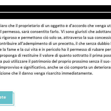
iaro che il proprietario di un oggetto è d’accordo che venga ut
il permesso, sarà consentito farlo. Vi sono giuristi che adottan
rigoroso e permettono ciò solo se, attraverso la sua concession
contribuire all’adempimento di un precetto, il che senza dubbio 
 la fame e la cui vita è in pericolo ha il permesso di rubare pe
proponga di restituire il valore di quanto sottratto il prima poss
 può utilizzare il patrimonio del proprio prossimo senza il suo
improvviso e significativo, anche se ciò comporta un deterior
izione che il danno venga risarcito immediatamente.
Account required
To mark concepts as learned, you'll need to create
an account or log in.
ete
Sign up
Login