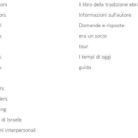
ors
Il libro della tradizione eb
ors
Informazioni sull’autore
l
Domande e risposte
s
era un socio
tour
s
I tempi di oggi
s
guida
rs
ders
ang
 di Israele
ni interpersonali