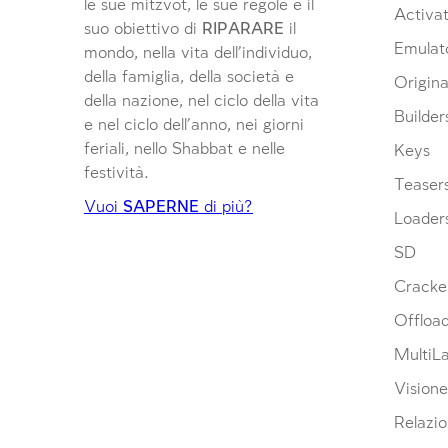
le sue mitzvot, le sue regole e il
Activat
suo obiettivo di
RIPARARE
il
Emulat
mondo, nella vita dell’individuo,
della famiglia, della società e
Origina
della nazione, nel ciclo della vita
Builder
e nel ciclo dell’anno, nei giorni
feriali, nello Shabbat e nelle
Keys
festività.
Teaser
Vuoi
SAPERNE
di più?
Loader
SD
Cracke
Offloa
MultiL
Visione
Relazio