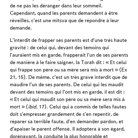
Inscription requise
de ne pas les déranger dans leur sommeil.
Cependant, quand les parents demandent à être
Afin d'enregistrer ce que vous avez étudié,
réveillés, c’est une mitsva que de répondre à leur
vous devez vous connectez ou vous
demande.
inscrire.
L’interdit de frapper ses parents est d’une très haute
gravité : de celui qui, devant des témoins qui
Inscription
Connexion
l’auraient mis en garde, frapperait l’un de ses parents
de manière à le faire saigner, la Torah dit : « Et celui
qui frappe son père ou sa mère sera mis à mort » (Ex
21, 15). De même, c’est un très grave interdit que de
maudire l’un de ses parents. De celui qui les maudit
devant des témoins qui l’ont mis en garde, il est dit :
« Et celui qui maudit son père ou sa mère sera mis à
mort » (
ibid.
17). Celui qui a commis de telles fautes
doit s’empresser grandement de s’en repentir, de
réparer sa terrible faute, d’en demander pardon, et
d’apaiser le parent offensé. Il adoptera à son égard,
dorénavant, la conduite la plus honorable et