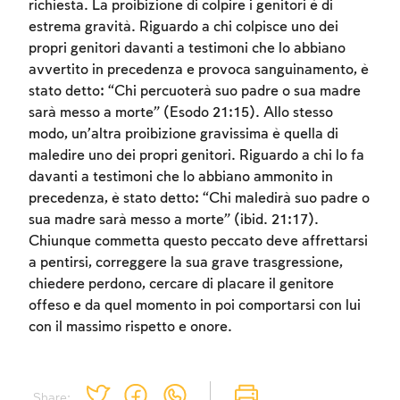
richiesta. La proibizione di colpire i genitori è di
To mark concepts as learned, you'll need
estrema gravità. Riguardo a chi colpisce uno dei
to create an account or log in.
propri genitori davanti a testimoni che lo abbiano
avvertito in precedenza e provoca sanguinamento, è
Sign up
Login
stato detto: “Chi percuoterà suo padre o sua madre
sarà messo a morte” (Esodo 21:15). Allo stesso
modo, un’altra proibizione gravissima è quella di
maledire uno dei propri genitori. Riguardo a chi lo fa
davanti a testimoni che lo abbiano ammonito in
precedenza, è stato detto: “Chi maledirà suo padre o
sua madre sarà messo a morte” (ibid. 21:17).
Chiunque commetta questo peccato deve affrettarsi
a pentirsi, correggere la sua grave trasgressione,
chiedere perdono, cercare di placare il genitore
offeso e da quel momento in poi comportarsi con lui
con il massimo rispetto e onore.
Share: