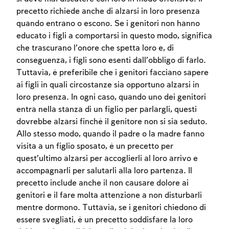
precetto richiede anche di alzarsi in loro presenza
quando entrano o escono. Se i genitori non hanno
educato i figli a comportarsi in questo modo, significa
che trascurano l’onore che spetta loro e, di
conseguenza, i figli sono esenti dall’obbligo di farlo.
Tuttavia, è preferibile che i genitori facciano sapere
ai figli in quali circostanze sia opportuno alzarsi in
loro presenza. In ogni caso, quando uno dei genitori
entra nella stanza di un figlio per parlargli, questi
dovrebbe alzarsi finché il genitore non si sia seduto.
Allo stesso modo, quando il padre o la madre fanno
visita a un figlio sposato, è un precetto per
quest’ultimo alzarsi per accoglierli al loro arrivo e
accompagnarli per salutarli alla loro partenza. Il
precetto include anche il non causare dolore ai
genitori e il fare molta attenzione a non disturbarli
mentre dormono. Tuttavia, se i genitori chiedono di
Account required
essere svegliati, è un precetto soddisfare la loro