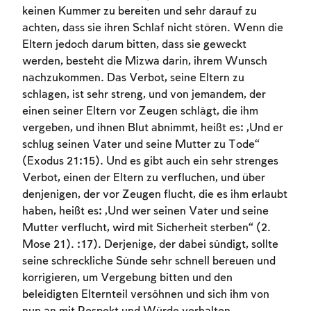
Account required
keinen Kummer zu bereiten und sehr darauf zu
achten, dass sie ihren Schlaf nicht stören. Wenn die
To mark concepts as learned, you'll need
Eltern jedoch darum bitten, dass sie geweckt
to create an account or log in.
werden, besteht die Mizwa darin, ihrem Wunsch
nachzukommen. Das Verbot, seine Eltern zu
Sign up
Login
schlagen, ist sehr streng, und von jemandem, der
einen seiner Eltern vor Zeugen schlägt, die ihm
vergeben, und ihnen Blut abnimmt, heißt es: „Und er
schlug seinen Vater und seine Mutter zu Tode“
(Exodus 21:15). Und es gibt auch ein sehr strenges
Verbot, einen der Eltern zu verfluchen, und über
denjenigen, der vor Zeugen flucht, die es ihm erlaubt
haben, heißt es: „Und wer seinen Vater und seine
Mutter verflucht, wird mit Sicherheit sterben“ (2.
Mose 21). :17). Derjenige, der dabei sündigt, sollte
seine schreckliche Sünde sehr schnell bereuen und
korrigieren, um Vergebung bitten und den
beleidigten Elternteil versöhnen und sich ihm von